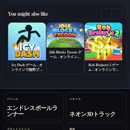
You might also like
Idle Blocks Tycoon ゲ
ーム - オンラインで
無料プレイ
Icy Dash ゲーム - オ
Rob Brainrot 2 ゲー
S
ンラインで無料プレ
ム - オンラインで無
ム
イ
料プレイ
Stats
ジャンル
スタイル
エンドレスボールラ
ンナー
ネオン3Dトラック
プラットフォーム
価格