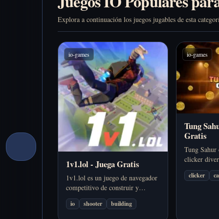
Juegos IO Populares par
Explora a continuación los juegos jugables de esta categor
io-games
io-games
Tung Sahu
Gratis
Tung Sahur c
clicker diver
1v1.lol - Juega Gratis
para ganar 
clicker
ca
1v1.lol es un juego de navegador
mejoras absu
competitivo de construir y
meme en un 
disparar donde colocas
en tu navega
io
shooter
building
estructuras, cambias de armas y
superas a otros jugadores en