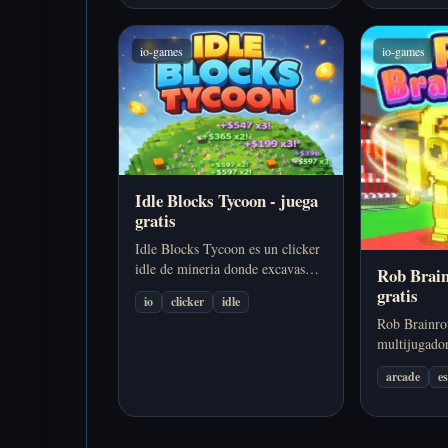
rápidas batallas de arena.
io-games
io-games
Idle Blocks Tycoon - juega
gratis
Idle Blocks Tycoon es un clicker
idle de mineria donde excavas
Rob Brain
mas profundo, desbloqueas
gratis
io
clicker
idle
minerales mejores, mejoras auto-
Rob Brainrot
mineros y conviertes una mina
multijugado
pequena en un gran imperio. Se
compras, rob
juega gratis y sin descargas.
arcade
e
personajes 
crecer tu ba
gratis y sin 