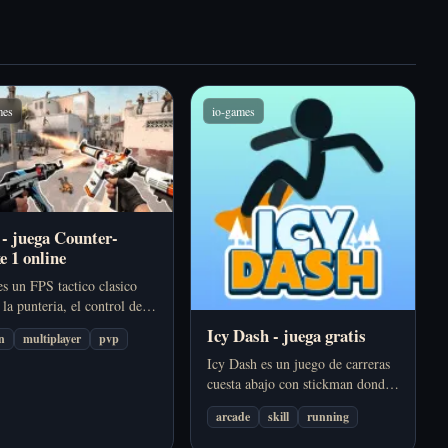
mes
io-games
 - juega Counter-
e 1 online
s un FPS tactico clasico
la punteria, el control del
, el counter-strafe y las
Icy Dash - juega gratis
n
multiplayer
pvp
ones de equipo definen cada
Icy Dash es un juego de carreras
online.
cuesta abajo con stickman donde
esquivas peligros, haces trucos,
arcade
skill
running
recoges monedas y mejoras tu
rendimiento en descensos muy