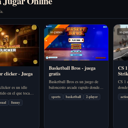
a Jugar Online
ía.
io-games
io-ga
Basketball Bros - juega
CS 1
r clicker - Juega
gratis
Strik
Basketball Bros es un juego de
CS 1 e
licker es un idle
baloncesto arcade rapido donde
donde 
tido en el que tocas
haces mates, robas balones y
recoil
sports
basketball
2-player
actio
monedas, desbloqueas
bloqueas tiros en duelos 1 contra
decisi
sual
funny
rdas y conviertes un
1 muy caoticos.
ronda 
imperio de ingresos
dor.