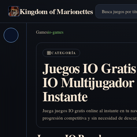
Kingdom of Marionettes
Games
io-games
CATEGORÍA
Juegos IO Gratis
IO Multijugador 
Instante
Juega juegos IO gratis online al instante en tu na
progresión competitiva y sin necesidad de descar