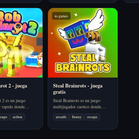
io-games
rot 2 - juega
Steal Brainrots - juega
gratis
 2 es un juego
Steal Brainrots es un juego
r rapido donde
multijugador caotico donde
as y defiendes
compras, robas y proteges
scape
action
arcade
funny
escape
meme para hacer
personajes meme para aumentar
se. Se puede jugar
ingresos pasivos. Se juega gratis
descargas.
y sin descargas.