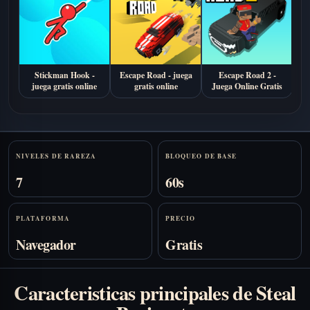
D
Stickman Hook -
Escape Road - juega
Escape Road 2 -
juega gratis online
gratis online
Juega Online Gratis
Stats
NIVELES DE RAREZA
BLOQUEO DE BASE
7
60s
PLATAFORMA
PRECIO
Navegador
Gratis
Caracteristicas principales de Steal