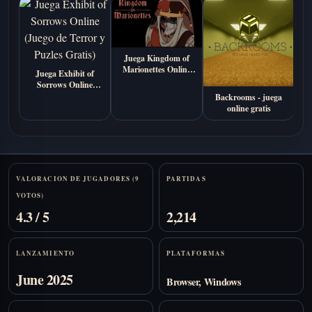
Juega Kingdom of
Marionettes Online
Juega Exhibit of
(Visual Novel Indie de
Sorrows Online
Terror)
(Juego de Terror y
Backrooms - juega
H
Puzles Gratis)
online gratis
Stats
VALORACION DE JUGADORES (9
PARTIDAS
VOTOS)
4.3 / 5
2,214
LANZAMIENTO
PLATAFORMAS
June 2025
Browser, Windows