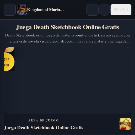
Kingdom of Marionettes
Español
Juega Death Sketchbook Online Gratis
Death Sketchbook es un juego de misterio point-and-click en navegador con
narrativa de novela visual, reconstruccion manual de pistas y una tragedia
familiar que debes recomponer pieza por pieza.
Jugar
ahora
ÁREA DE JUEGO
Juega Death Sketchbook Online Gratis