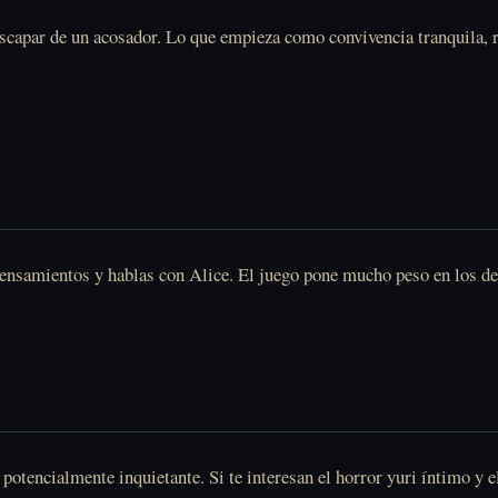
escapar de un acosador. Lo que empieza como convivencia tranquila, 
ensamientos y hablas con Alice. El juego pone mucho peso en los det
 potencialmente inquietante. Si te interesan el horror yuri íntimo y