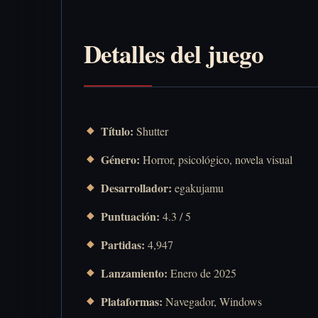
Detalles del juego
Título:
Shutter
Género:
Horror, psicológico, novela visual
Desarrollador:
egakujamu
Puntuación:
4.3 / 5
Partidas:
4,947
Lanzamiento:
Enero de 2025
Plataformas:
Navegador, Windows