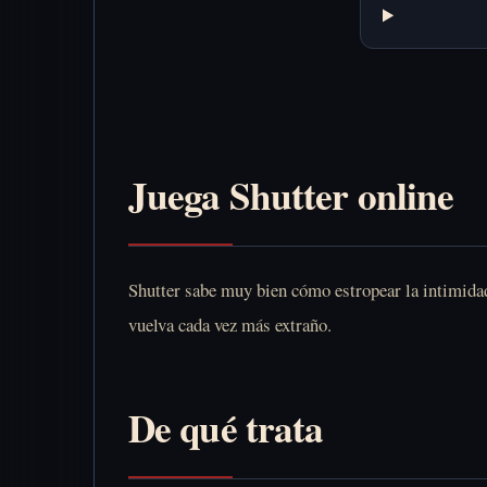
Juega Shutter online
Shutter sabe muy bien cómo estropear la intimidad
vuelva cada vez más extraño.
De qué trata