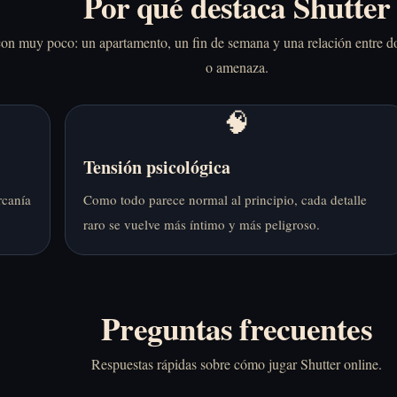
Por qué destaca Shutter
n muy poco: un apartamento, un fin de semana y una relación entre do
o amenaza.
🧠
Tensión psicológica
rcanía
Como todo parece normal al principio, cada detalle
raro se vuelve más íntimo y más peligroso.
Preguntas frecuentes
Respuestas rápidas sobre cómo jugar Shutter online.