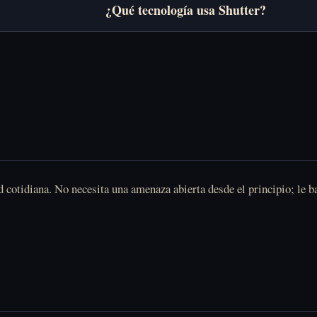
¿Qué tecnología usa Shutter?
 cotidiana. No necesita una amenaza abierta desde el principio; le b