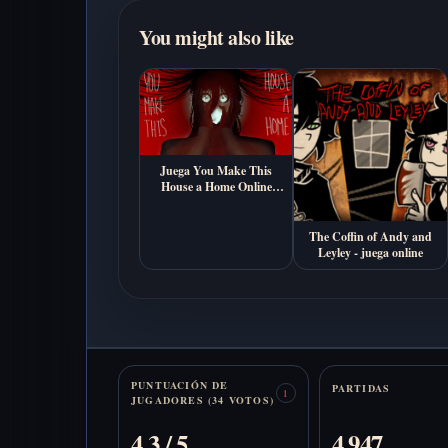
You might also like
Juega You Make This
House a Home Online
(Visual Novel de Terror
Gratis)
The Coffin of Andy and
Leyley - juega online
Stats
PUNTUACIÓN DE
PARTIDAS
1
JUGADORES (34 VOTOS)
4.3 / 5
4,947