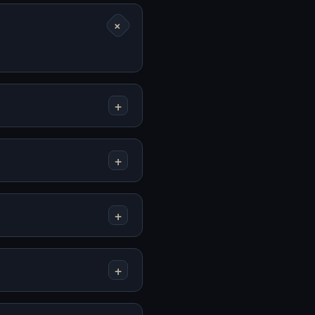
+
Juega Homekeeping
Juega Human
online gratis
Expenditure Program
+
(BloodMoney 2)
online gratis
+
+
Juega I Woke Up
Juega Longest Night
Next To You Again
online gratis
online gratis
+