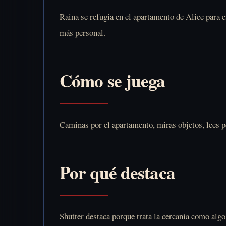
Raina se refugia en el apartamento de Alice para 
más personal.
Cómo se juega
Caminas por el apartamento, miras objetos, lees p
Por qué destaca
Shutter destaca porque trata la cercanía como algo