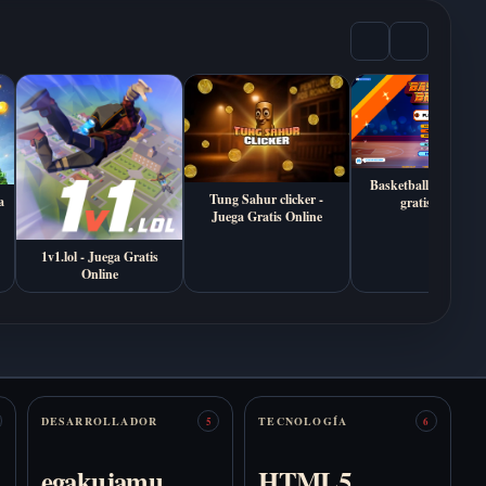
Juega Death
Juega Anomalous
Sketchbook Online
Coffee Machine online
Gratis
gratis
Basketball Bros - ju
Tung Sahur clicker -
a
gratis online
Juega Gratis Online
1v1.lol - Juega Gratis
Online
Juega Are You With
Juega BloodMoney
Us? online gratis
online gratis
DESARROLLADOR
TECNOLOGÍA
5
6
egakujamu
HTML5