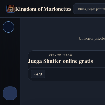
Kingdom of Marionettes
Un horror psicoló
ÁREA DE JUEGO
Juega Shutter online gratis
Jugar
ahora
4.6 / 5