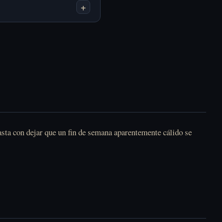
+
Juega LoveMoney
Juega Mel At Night
online gratis
online gratis
Juega Missed
Juega Post Memory
asta con dejar que un fin de semana aparentemente cálido se
Messages online gratis
online gratis