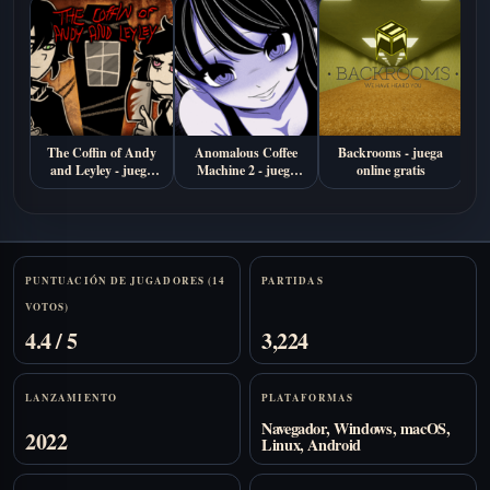
The Coffin of Andy
Anomalous Coffee
Backrooms - juega
S
and Leyley - juega
Machine 2 - juega
online gratis
j
online
online gratis
Stats
PUNTUACIÓN DE JUGADORES (14
PARTIDAS
VOTOS)
4.4 / 5
3,224
LANZAMIENTO
PLATAFORMAS
Navegador, Windows, macOS,
2022
Linux, Android