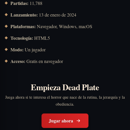
Partidas:
11,788
Lanzamiento:
13 de enero de 2024
Plataformas:
Navegador, Windows, macOS
Tecnología:
HTML5
Modo:
Un jugador
Acceso:
Gratis en navegador
Empieza Dead Plate
Juega ahora si te interesa el horror que nace de la rutina, la jerarquía y la
obediencia.
Jugar ahora