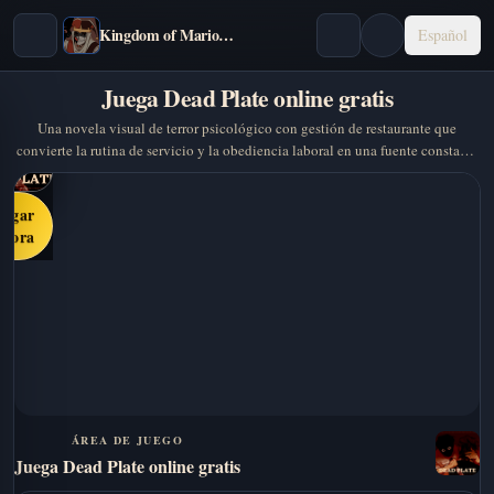
Kingdom of Marionettes
Español
Juega Dead Plate online gratis
Una novela visual de terror psicológico con gestión de restaurante que
convierte la rutina de servicio y la obediencia laboral en una fuente constante
de tensión.
Jugar
ahora
ÁREA DE JUEGO
Juega Dead Plate online gratis