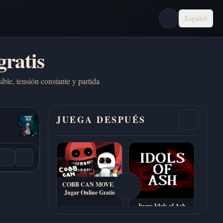
Español
gratis
ble, tensión constante y partida
JUEGA DESPUÉS
COBB CAN MOVE -
Jugar Online Gratis
Juega Idols of Ash
online - sin descarga