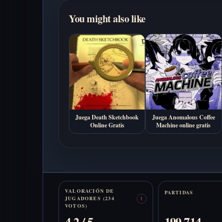
You might also like
Juega Death Sketchbook
Juega Anomalous Coffee
Online Gratis
Machine online gratis
Stats
VALORACIÓN DE
PARTIDAS
JUGADORES (234
1
VOTOS)
4.2 / 5
199,714