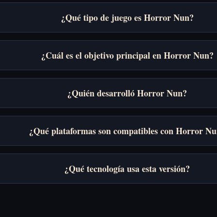
¿Qué tipo de juego es Horror Nun?
¿Cuál es el objetivo principal en Horror Nun?
¿Quién desarrolló Horror Nun?
¿Qué plataformas son compatibles con Horror N
¿Qué tecnología usa esta versión?