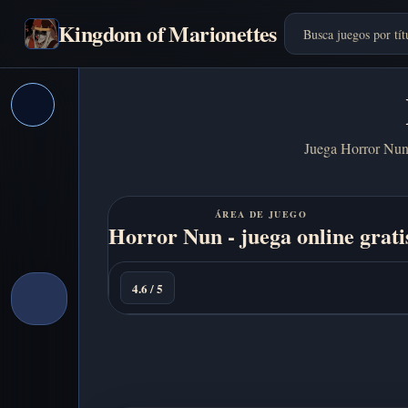
Kingdom of Marionettes
Juega Horror Nun 
ÁREA DE JUEGO
Horror Nun - juega online grati
Jugar
ahora
4.6 / 5