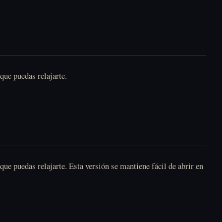
FNAF 2 - juega Five
Nights at Freddy's 2
online gratis
Lacey's Flash Games -
que puedas relajarte.
Juega Gratis (Terror
Psicológico Indie)
Poppy Playtime
Chapter 5 - juega
Juega Ghost Dorm
Broken Things online
Online (Juego Gratis
de Estrategia y
que puedas relajarte. Esta versión se mantiene fácil de abrir en
Defensa de Terror)