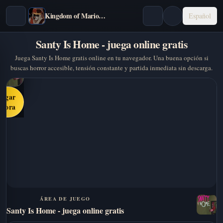
Kingdom of Marionettes
Español
Santy Is Home - juega online gratis
Juega Santy Is Home gratis online en tu navegador. Una buena opción si
buscas horror accesible, tensión constante y partida inmediata sin descarga.
Jugar
ahora
ÁREA DE JUEGO
Santy Is Home - juega online gratis