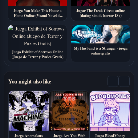
Juega You Make This House a
Jugar The Freak Circus online
Home Online (Visual Novel de
(dating sim de horror 18+)
Terror Gratis)
My Husband is a Stranger - juega
Juega Exhibit of Sorrows Online
online gratis
(Juego de Terror y Puzles Gratis)
You might also like
Juega Anomalous
Juega Are You With
Juega BloodMoney
J