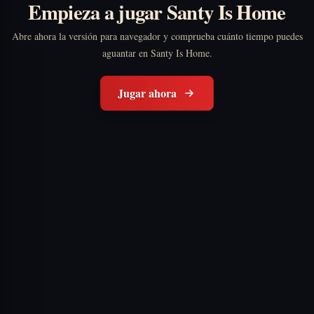
Empieza a jugar Santy Is Home
Abre ahora la versión para navegador y comprueba cuánto tiempo puedes
aguantar en Santy Is Home.
Jugar ahora