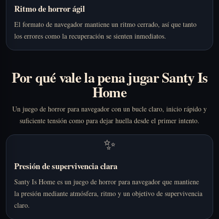
Ritmo de horror ágil
El formato de navegador mantiene un ritmo cerrado, así que tanto
los errores como la recuperación se sienten inmediatos.
Por qué vale la pena jugar Santy Is
Home
Un juego de horror para navegador con un bucle claro, inicio rápido y
suficiente tensión como para dejar huella desde el primer intento.
✨
Presión de supervivencia clara
Santy Is Home es un juego de horror para navegador que mantiene
la presión mediante atmósfera, ritmo y un objetivo de supervivencia
claro.