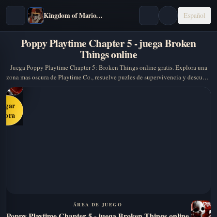
Kingdom of Marionettes
Español
Poppy Playtime Chapter 5 - juega Broken
Things online
Juega Poppy Playtime Chapter 5: Broken Things online gratis. Explora una
zona mas oscura de Playtime Co., resuelve puzles de supervivencia y descubre
mas secretos de The Prototype.
Jugar
ahora
ÁREA DE JUEGO
Poppy Playtime Chapter 5 - juega Broken Things online