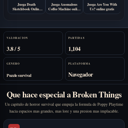
Juega Death
Juega Anomalous
Juega Are You With
J
Sketchbook Online
Coffee Machine online
Us? online gratis
Gratis
gratis
Stats
VALORACION
PARTIDAS
3.8 / 5
1,104
GENERO
PLATAFORMA
Navegador
Puzzle survival
Que hace especial a Broken Things
Un capitulo de horror survival que empuja la formula de Poppy Playtime
hacia espacios mas grandes, mas lore y una presion mas implacable.