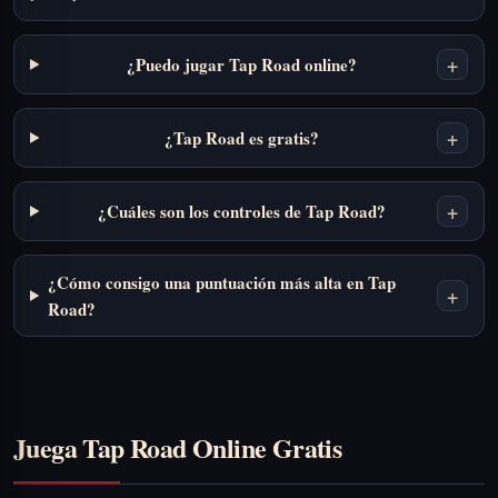
+
¿Puedo jugar Tap Road online?
+
¿Tap Road es gratis?
+
¿Cuáles son los controles de Tap Road?
¿Cómo consigo una puntuación más alta en Tap
+
Road?
Juega Tap Road Online Gratis