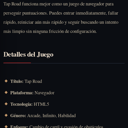
Tap Road funciona mejor como un juego de navegador para
perseguir puntuaciones. Puedes entrar inmediatamente, fallar
rápido, reiniciar aún más rápido y seguir buscando un intento
más limpio sin ninguna fricción de configuración.
Detalles del Juego
Título:
Tap Road
Plataforma:
Navegador
Tecnología:
HTML5
Género:
Arcade, Infinito, Habilidad
Enfoque:
Cambio de carril y evasión de obstáculos