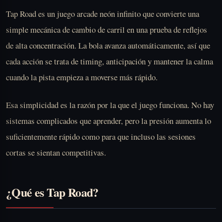
Tap Road es un juego arcade neón infinito que convierte una
simple mecánica de cambio de carril en una prueba de reflejos
de alta concentración. La bola avanza automáticamente, así que
cada acción se trata de timing, anticipación y mantener la calma
cuando la pista empieza a moverse más rápido.
Esa simplicidad es la razón por la que el juego funciona. No hay
sistemas complicados que aprender, pero la presión aumenta lo
suficientemente rápido como para que incluso las sesiones
cortas se sientan competitivas.
¿Qué es Tap Road?