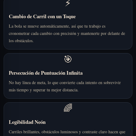
⚡
Cambio de Carril con un Toque
La bola se mueve automáticamente, así que tu trabajo es
cronometrar cada cambio con precisión y mantenerte por delante de
los obstáculos.
🎯
Persecución de Puntuación Infinita
No hay línea de meta, lo que convierte cada intento en sobrevivir
más tiempo y superar tu mejor distancia.
🌈
Legibilidad Neón
Carriles brillantes, obstáculos luminosos y contraste claro hacen que