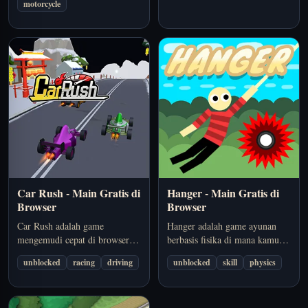
motorcycle
target misi, dan meningkatkan
dan meng-upgrade mobilmu.
motor untuk rute yang lebih
Main gratis online tanpa
menantang.
download.
Car Rush - Main Gratis di
Hanger - Main Gratis di
Browser
Browser
Car Rush adalah game
Hanger adalah game ayunan
mengemudi cepat di browser di
berbasis fisika di mana kamu
mana kamu menghindari lalu
meluncur, mengait, dan
unblocked
racing
driving
unblocked
skill
physics
lintas, tetap mengendalikan
menjaga momentum sampai
mobil, dan bertahan selama
garis akhir. Main online gratis
mungkin. Main online gratis
tanpa download.