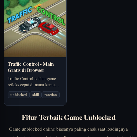
tanpa download.
Traffic Control - Main
Gratis di Browser
Traffic Control adalah game
refleks cepat di mana kamu
mengatur persimpangan,
unblocked
skill
reaction
mencegah tabrakan, dan
menjaga lalu lintas tetap
bergerak. Main online gratis
Fitur Terbaik Game Unblocked
tanpa download.
Game unblocked online biasanya paling enak saat loadingnya