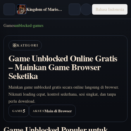
Kingdom of Marionettes
Bahasa Indonesia
Games
unblocked-games
KATEGORI
Game Unblocked Online Gratis
– Mainkan Game Browser
Seketika
Mainkan game unblocked gratis secara online langsung di browser.
Nikmati loading cepat, kontrol sederhana, sesi singkat, dan tanpa
perlu download.
5
Main di Browser
GAME
AKSES
Game Unblocked Populer untuk