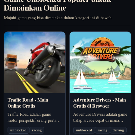
Dimainkan Online
Jelajahi game yang bisa dimainkan dalam kategori ini di bawah.
Traffic Road - Main
Adventure Drivers - Main
Online Gratis
Gratis di Browser
Traffic Road adalah game
Adventure Drivers adalah game
motor perspektif orang pertama
balap arcade cepat di mana
di mana kamu menembus
kamu berlomba di lintasan
unblocked
racing
unblocked
racing
driving
kemacetan jalan raya, mengejar
kacau, mengumpulkan hadiah,