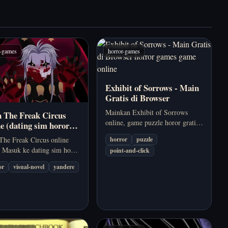
r-games
horror-games
Exhibit of Sorrows - Main
Gratis di Browser
Mainkan Exhibit of Sorrows
 The Freak Circus
online, game puzzle horor gratis
ne (dating sim horor
berlatar pameran sirkus yang
The Freak Circus online
horror
puzzle
ganjil. Pecahkan teka-teki
. Masuk ke dating sim horor
point-and-click
menyeramkan dan ungkap
engan Pierrot, Harlequin,
kengerian di balik setiap
or
visual-novel
yandere
, rivalitas, dan rahasia
pajangan.
 yang gelap.