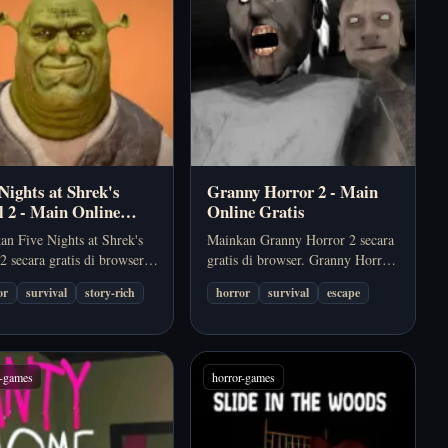
 Nights at Shrek's
Granny Horror 2 - Main
l 2 - Main Online
Online Gratis
is
an Five Nights at Shrek's
Mainkan Granny Horror 2 secara
2 secara gratis di browser.
gratis di browser. Granny Horror
ights at Shrek's Hotel 2
2 dibangun di sekitar upaya
or
survival
story-rich
horror
survival
escape
h game horor survival
melarikan diri dari ruang tertutup
er dengan tekanan tinggi,
yang berbahaya sambil tetap
 malam yang tegang, dan
selangkah di depan patroli
an yang harus dipantau
Granny.
r-games
horror-games