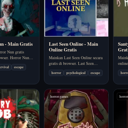
n - Main Gratis
Last Seen Online - Main
Sant
Online Gratis
Grat
ror Nun gratis
rowser. Horror Nun
Mainkan Last Seen Online secara
Maink
ut pandang first-
gratis di browser. Last Seen
onlin
urvival
escape
k menjaga ketegangan
Online menekankan suasana, rasa
adala
horror
psychological
escape
horr
, dengan ancaman
tidak pasti, dan tekanan
menja
ya datang sebelum
psikologis ketimbang aksi terus-
timing
 rileks. Cocok kalau
menerus, cocok buat pemain yang
yang 
…
suka horor atmosferik.
ingi
horror-games
horro