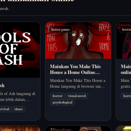
bawah.
horror-games
horro
Mainkan You Make This
Main
House a Home Online
onli
Gratis (Visual Novel Horor
18+)
Mainkan You Make This House a
Main 
Psikologis)
Ash
Home langsung di browser tanpa
gratis
download. Jelajahi kisah horor
18+ d
ls of Ash langsung di
horror
visual-novel
horr
psikologis tentang ingatan,
obsesi
run lebih dalam,
psychological
kontrol, dan obsesi.
sirkus
ih cepat, dan
urvival
chase
up dari tekanan
a perlu download.