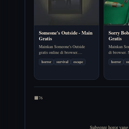
Someone's Outside - Main
Sorry Bob
Gratis
Gratis
Mainkan Someone's Outside
Mainkan Sor
gratis online di browser.
di browser.
Someone's Outside adalah game
sudut pandan
horror
survival
escape
horror
s
horor browser yang menjaga
membuat ket
tekanan lewat suasana, timing,
langsung, d
dan tujuan bertahan hidup yang
datang sebe
jelas. Cocok kalau kamu ingin…
benar-benar 
76
Subgenre horor yang 