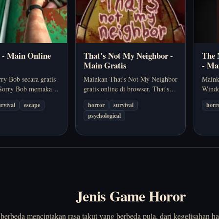
 - Main Online
That's Not My Neighbor -
The 
Main Gratis
- Ma
ry Bob secara gratis
Mainkan That's Not My Neighbor
Maink
 Sorry Bob memakai
gratis online di browser. That's
Windo
g first-person untuk
Not My Neighbor memadukan
The M
urvival
escape
horror
survival
horr
egangan terasa
observasi dan kecurigaan,
adala
psychological
engan ancaman yang
memaksamu membaca petunjuk
pende
lum kamu sempat
cepat sebelum membiarkan orang
tekan
santai.
yang salah masuk. Cocok kalau
yang t
kamu ingin…
Jenis Game Horor
berbeda menciptakan rasa takut yang berbeda pula, dari kegelisahan h