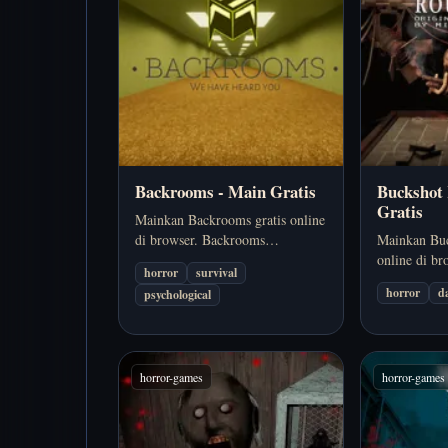
Backrooms - Main Gratis
Buckshot 
Gratis
Mainkan Backrooms gratis online
di browser. Backrooms
Mainkan Buc
menekankan ketegangan labirin,
online di br
horror
survival
rasa disorientasi, dan ketakutan
Roulette ad
horror
d
psychological
terjebak di ruang yang tidak
browser yan
pernah terasa stabil. Cocok kalau
lewat suasan
kamu ingin…
objektif ber
jelas. Coco
horror-games
horror-games