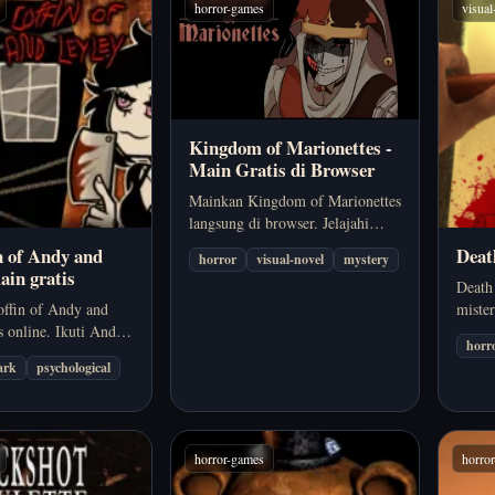
horror-games
visua
Kingdom of Marionettes -
Main Gratis di Browser
Mainkan Kingdom of Marionettes
langsung di browser. Jelajahi
teater boneka yang gelap, temui
n of Andy and
Deat
horror
visual-novel
mystery
karakter yang mengganggu, dan
ain gratis
Death
bongkar berbagai jalur cerita
ffin of Andy and
mister
dalam novel visual horor indie
s online. Ikuti Andy
dengan
ini.
horr
bertahan hidup di
rekons
ark
psychological
risolasi sambil
gamba
kelaparan, hubungan
kelua
 dan fenomena aneh.
kemba
horror-games
horro