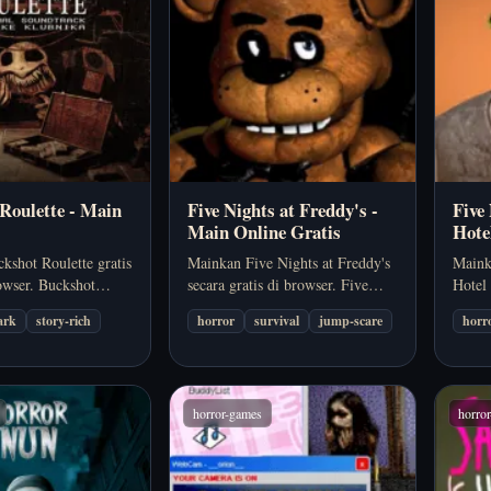
Roulette - Main
Five Nights at Freddy's -
Five
Main Online Gratis
Hote
Grat
kshot Roulette gratis
Mainkan Five Nights at Freddy's
Maink
owser. Buckshot
secara gratis di browser. Five
Hotel 
alah game horor
Nights at Freddy's adalah game
Five N
ark
story-rich
horror
survival
jump-scare
horr
g menjaga tekanan
survival horror browser di mana
adala
a, timing, dan
pemantauan kamera, timing, dan
brows
tahan hidup yang
kontrol panik jauh lebih penting
ritme
k kalau kamu ingin…
daripada bertarung.
ancam
horror-games
horro
terus.