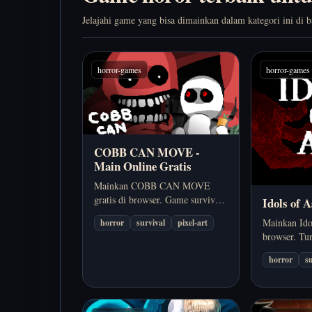
Jelajahi game yang bisa dimainkan dalam kategori ini di 
horror-games
horror-games
COBB CAN MOVE -
Main Online Gratis
Mainkan COBB CAN MOVE
gratis di browser. Game survival
Idols of 
horror di mana aturannya terus
Mainkan Ido
horror
survival
pixel-art
berubah — hindari Cobb, baca
browser. Tu
ruangan, dan tetap tenang di
bergerak leb
bawah tekanan.
horror
s
bertahan hid
kejaran tanp