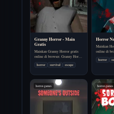
Granny Horror - Main
Horror Nu
Gratis
Mainkan Hor
Mainkan Granny Horror gratis
online di b
online di browser. Granny Horror
memakai sud
horror
s
berfokus pada kabur dari ruang
person untu
horror
survival
escape
tertutup yang berbahaya sambil
tetap dekat
selalu selangkah lebih cepat dari
yang biasan
patroli Granny. Cocok kalau
kamu sempat
kamu ingin…
kamu ingin
horror-games
horror-games