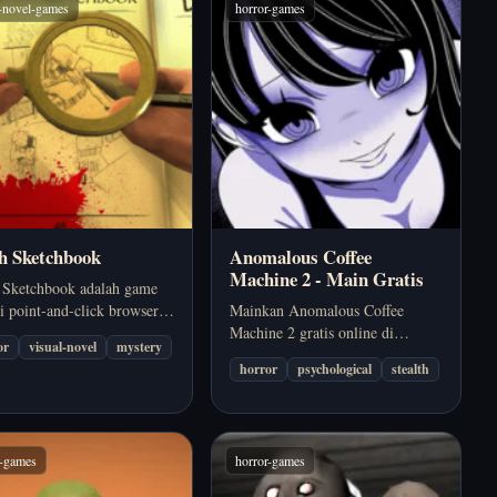
l-novel-games
horror-games
h Sketchbook
Anomalous Coffee
Machine 2 - Main Gratis
 Sketchbook adalah game
i point-and-click browser
Mainkan Anomalous Coffee
 penceritaan visual novel,
Machine 2 gratis online di
or
visual-novel
mystery
truksi petunjuk lewat
browser. Anomalous Coffee
horror
psychological
stealth
r tangan, dan tragedi
Machine 2 berfokus pada suasana,
rga yang harus kamu susun
ketidakpastian, dan rasa ngeri,
li.
bukan aksi konstan. Cocok kalau
kamu ingin…
r-games
horror-games