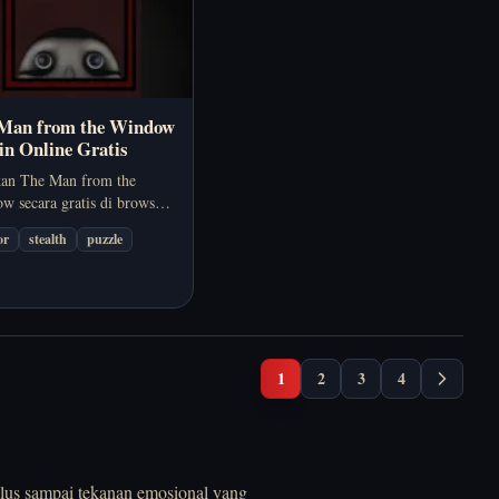
Man from the Window
in Online Gratis
an The Man from the
w secara gratis di browser.
an from the Window
or
stealth
puzzle
h game horor survival
k dengan persiapan cepat,
an waktu, dan rasa bahaya
erus naik.
1
2
3
4
alus sampai tekanan emosional yang