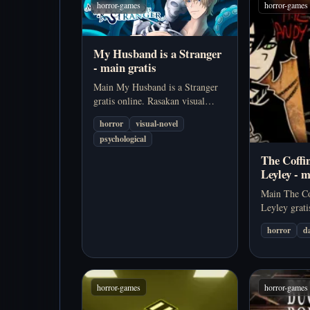
horror-games
horror-games
My Husband is a Stranger
- main gratis
Main My Husband is a Stranger
gratis online. Rasakan visual
novel psikologis tentang suami
horror
visual-novel
yang menghilang, memori yang
psychological
retak, dan ketegangan romantis di
sebuah pulau terpencil.
The Coffi
Leyley - m
Main The Co
Leyley grati
dan Leyley 
horror
d
apartemen te
menghadapi 
yang rumit,
horror-games
horror-games