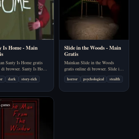
y Is Home - Main
Slide in the Woods - Main
is
Gratis
an Santy Is Home gratis
Mainkan Slide in the Woods
e di browser. Santy Is Home
gratis online di browser. Slide in
h game horor browser yang
the Woods berfokus pada suasana,
or
dark
story-rich
horror
psychological
stealth
ga tekanan lewat suasana,
ketidakpastian, dan rasa ngeri,
, dan tujuan bertahan hidup
bukan aksi konstan. Cocok kalau
jelas. Cocok kalau kamu
kamu ingin horor psikologis…
n…
r-games