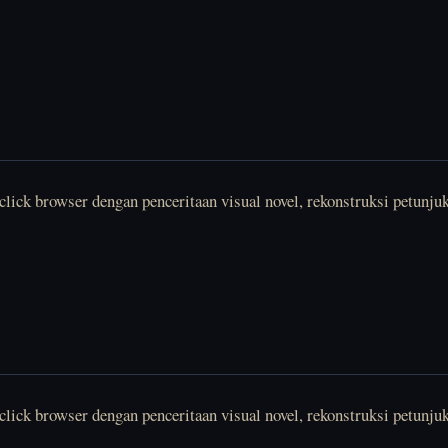
lick browser dengan penceritaan visual novel, rekonstruksi petunju
lick browser dengan penceritaan visual novel, rekonstruksi petunju