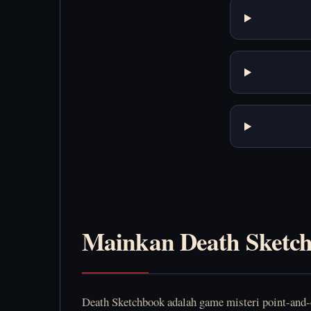
Mainkan Death Sketch
Death Sketchbook adalah game misteri point-and-c