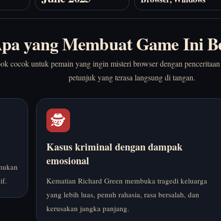
pa yang Membuat Game Ini B
k cocok untuk pemain yang ingin misteri browser dengan penceritaan 
petunjuk yang terasa langsung di tangan.
🕵️
Kasus kriminal dengan dampak
emosional
mukan
if.
Kematian Richard Green membuka tragedi keluarga
yang lebih luas, penuh rahasia, rasa bersalah, dan
kerusakan jangka panjang.