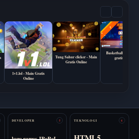
Mainkan Anomalous
Mainkan Are You
Coffee Machine
With Us? Online
Online Gratis
Gratis
Basketball Bros - ma
Tung Sahur clicker - Main
n
gratis online
Gratis Online
1v1.lol - Main Gratis
Online
Mainkan Autism
Mainkan Bedrot
Simulator Online
Online Gratis
Gratis
DEVELOPER
TEKNOLOGI
5
6
HTML5
koro.games, IRoRoI