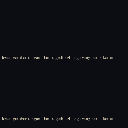
Mainkan How To
Mainkan Human
Date An Entity Online
Expenditure Program
Gratis
(BloodMoney 2)
Online Gratis
Mainkan I Woke Up
Mainkan Longest
k lewat gambar tangan, dan tragedi keluarga yang harus kamu
Next To You Again
Night Online Gratis
Online Gratis
Mainkan Lost Friend
Mainkan LoveMoney
Online Gratis
Online Gratis
k lewat gambar tangan, dan tragedi keluarga yang harus kamu