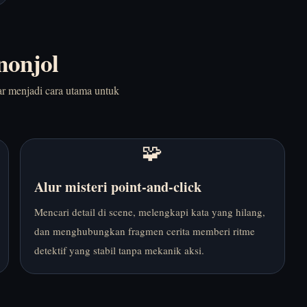
Online Gratis
Take This Cat Home
Online Gratis
nonjol
ar menjadi cara utama untuk
Mainkan Doki Doki
Mainkan Doki Doki!
Literature Club!
RainClouds Online
🧩
Online Gratis
Gratis
Alur misteri point-and-click
Mencari detail di scene, melengkapi kata yang hilang,
dan menghubungkan fragmen cerita memberi ritme
detektif yang stabil tanpa mekanik aksi.
Mainkan Elevator
Mainkan End Date
Hitch Online Gratis
Online Gratis