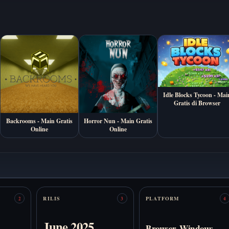
Idle Blocks Tycoon - Mai
Gratis di Browser
Backrooms - Main Gratis
Horror Nun - Main Gratis
Online
Online
N
RILIS
PLATFORM
2
3
4
June 2025
Browser, Windows