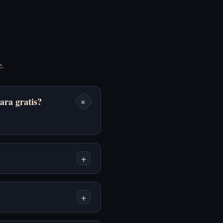
Mainkan End of the
Mainkan Entrance to
e.
World Online Gratis
the Soul Online Gratis
ara gratis?
+
+
Mainkan Fear Me
Mainkan First Base
[Jeff the Killer's
Online Gratis
Dating Sim] Online
Gratis
+