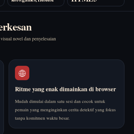
Mainkan BloodMoney
Mainkan Boyfriend
erkesan
Online Gratis
Summoning Fail
Online Gratis
visual novel dan penyelesaian
🌐
Mainkan Bus Stop
Mainkan CR33P
Love Match Online
Online Gratis
Gratis
Ritme yang enak dimainkan di browser
Mudah dimulai dalam satu sesi dan cocok untuk
pemain yang menginginkan cerita detektif yang fokus
tanpa komitmen waktu besar.
Mainkan Dead Plate
Mainkan Do NOT