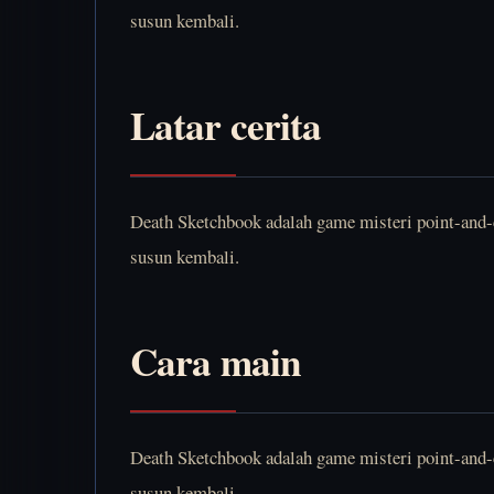
susun kembali.
Latar cerita
Death Sketchbook adalah game misteri point-and-c
susun kembali.
Cara main
Death Sketchbook adalah game misteri point-and-c
susun kembali.