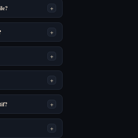
ile?
+
?
+
+
+
tif?
+
+