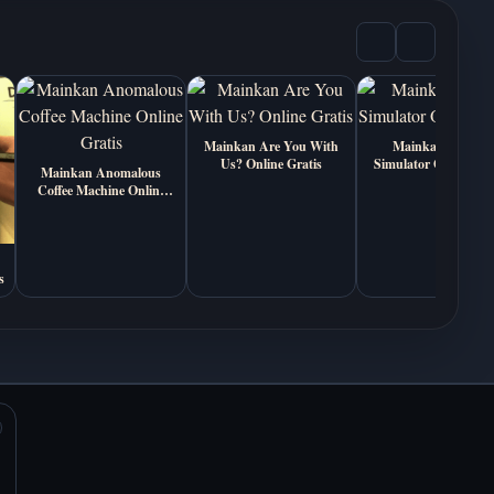
Basketball Bros -
CS 1 - main Counter-
main gratis online
Strike 1 gratis online
Mainkan Are You With
Mainkan Autism
Us? Online Gratis
Simulator Online Gra
Mainkan Anomalous
Coffee Machine Online
Gratis
s
Icy Dash - Main
Rob Brainrot 2 - Main
Gratis di Browser
Gratis di Browser
Steal Brainrots - Main