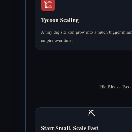
🏗️
Tycoon Scaling
A tiny dig site can grow into a much bigger mini
empire over time.
Idle Blocks Tyco
⛏️
Start Small, Scale Fast