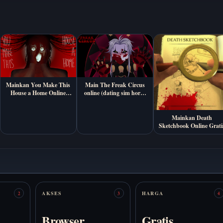
Mainkan You Make This
Main The Freak Circus
House a Home Online
online (dating sim horor
Gratis (Visual Novel
18+)
Horor Psikologis)
Mainkan Death
Sketchbook Online Grati
AKSES
HARGA
2
3
4
Browser
Gratis