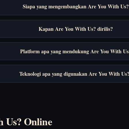
Siapa yang mengembangkan Are You With Us?
Kapan Are You With Us? dirilis?
Platform apa yang mendukung Are You With Us
Teknologi apa yang digunakan Are You With Us
 Us? Online