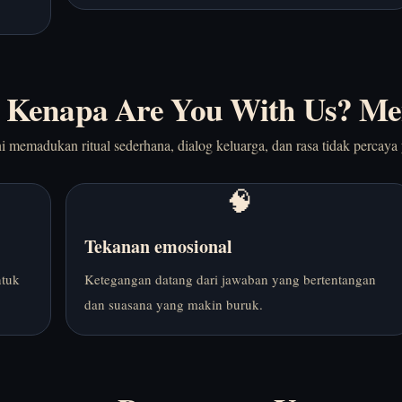
Kenapa Are You With Us? Me
i memadukan ritual sederhana, dialog keluarga, dan rasa tidak percaya
🧠
Tekanan emosional
ntuk
Ketegangan datang dari jawaban yang bertentangan
dan suasana yang makin buruk.