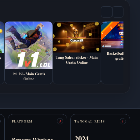
Mainkan Death
Mainkan Anomalous
Sketchbook Online
Coffee Machine
Gratis
Online Gratis
Basketball Bros - ma
Tung Sahur clicker - Main
n
gratis online
Gratis Online
1v1.lol - Main Gratis
Online
Mainkan Autism
Mainkan Bedrot
Simulator Online
Online Gratis
Gratis
PLATFORM
TANGGAL RILIS
5
6
2024
Browser, Windows