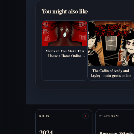
You might also like
Mainkan You Make This
House a Home Online
Gratis (Visual Novel
Horor Psikologis)
The Coffin of Andy and
Leyley - main gratis online
Stats
RILIS
PLATFORM
1
2024
Browser, Windo