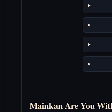
Mainkan Are You With