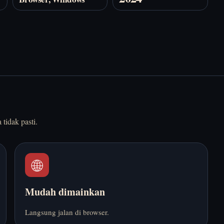
Mainkan BloodMoney
Mainkan Boyfriend
Online Gratis
Summoning Fail
Online Gratis
tidak pasti.
Mainkan Bus Stop
Mainkan CR33P
Love Match Online
Online Gratis
Gratis
🌐
Mudah dimainkan
Langsung jalan di browser.
Mainkan Dead Plate
Mainkan Do NOT