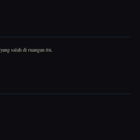
Mainkan May I Take
Mainkan Mel At
Your Order Online
Night Online Gratis
ang salah di ruangan itu.
Gratis
Mainkan Melissa
Mainkan Missed
Heart Online Gratis
Messages Online
Gratis