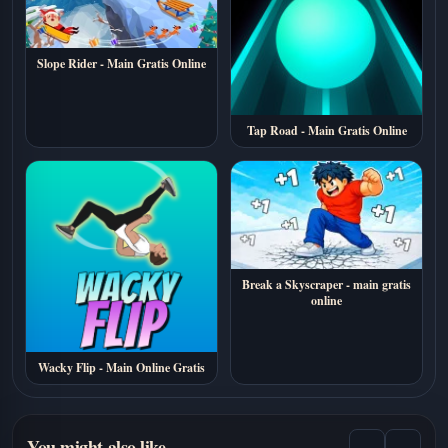
Slope Rider - Main Gratis Online
Tap Road - Main Gratis Online
Break a Skyscraper - main gratis
online
Wacky Flip - Main Online Gratis
You might also like