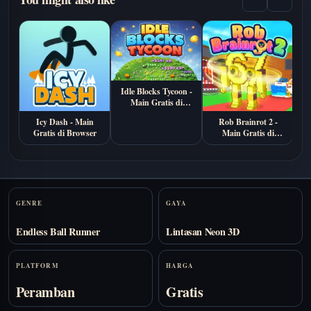
Idle Blocks Tycoon -
Main Gratis di
Browser
Icy Dash - Main
Rob Brainrot 2 -
Ste
Gratis di Browser
Main Gratis di
Browser
Stats
GENRE
GAYA
Endless Ball Runner
Lintasan Neon 3D
PLATFORM
HARGA
Peramban
Gratis