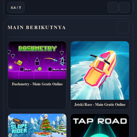
4.6 / 5
MAIN BERIKUTNYA
Dashmetry - Main Gratis Online
Jetski Race - Main Gratis Online