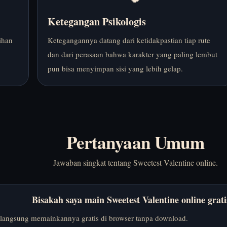
Ketegangan Psikologis
ihan
Ketegangannya datang dari ketidakpastian tiap rute
dan dari perasaan bahwa karakter yang paling lembut
pun bisa menyimpan sisi yang lebih gelap.
Pertanyaan Umum
Jawaban singkat tentang Sweetest Valentine online.
Bisakah saya main Sweetest Valentine online grati
langsung memainkannya gratis di browser tanpa download.