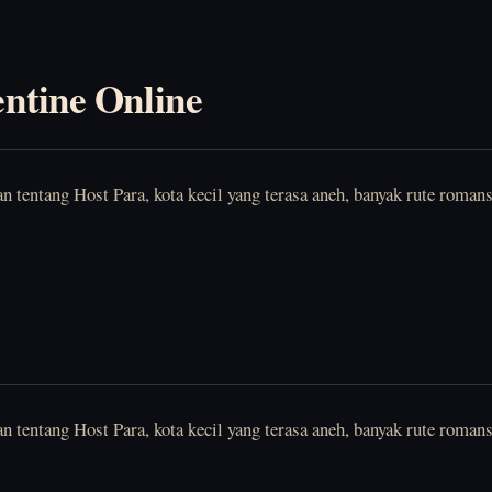
ntine Online
an tentang Host Para, kota kecil yang terasa aneh, banyak rute roma
an tentang Host Para, kota kecil yang terasa aneh, banyak rute roma