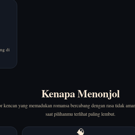
ng di
Kenapa Menonjol
ror kencan yang memadukan romansa bercabang dengan rasa tidak ama
saat pilihanmu terlihat paling lembut.
🧠