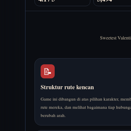
Sweetest Valent
📝
Struktur rute kencan
Game ini dibangun di atas pilihan karakter, mem
rute mereka, dan melihat bagaimana tiap hubung
berubah arah.