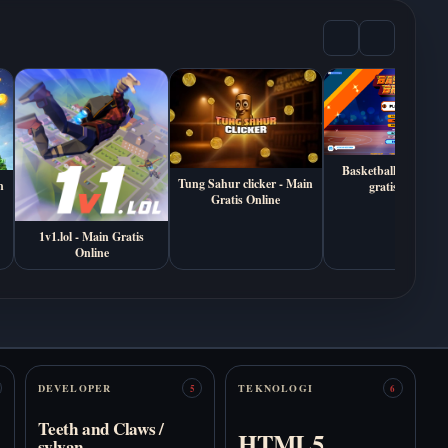
Mainkan Death
Mainkan Anomalous
Sketchbook Online
Coffee Machine
Gratis
Online Gratis
Basketball Bros - ma
Tung Sahur clicker - Main
n
gratis online
Gratis Online
1v1.lol - Main Gratis
Online
Mainkan Are You
Mainkan Autism
With Us? Online
Simulator Online
Gratis
Gratis
DEVELOPER
TEKNOLOGI
5
6
Teeth and Claws /
HTML5
sylvan