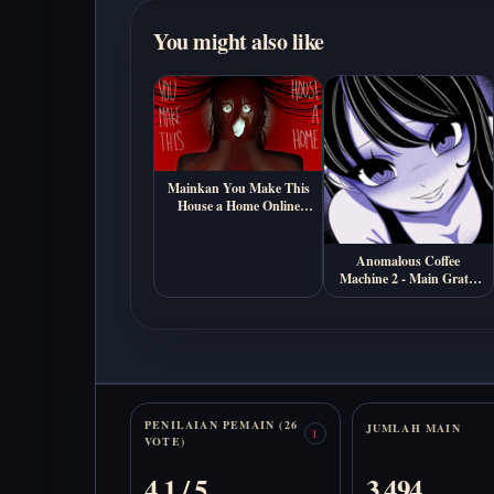
You might also like
Mainkan You Make This
House a Home Online
Gratis (Visual Novel
Horor Psikologis)
Anomalous Coffee
Machine 2 - Main Gratis
Online
Stats
PENILAIAN PEMAIN (26
JUMLAH MAIN
1
VOTE)
4.1 / 5
3,494