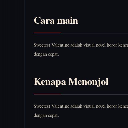
Cara main
Sweetest Valentine adalah visual novel horor kenc
dengan cepat.
Kenapa Menonjol
Sweetest Valentine adalah visual novel horor kenc
dengan cepat.