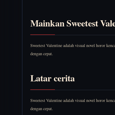
Mainkan Sweetest Vale
Sweetest Valentine adalah visual novel horor kenc
dengan cepat.
Latar cerita
Sweetest Valentine adalah visual novel horor kenc
dengan cepat.