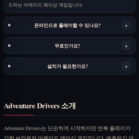
드하는 아케이드 레이싱 게임입니다.
+
온라인으로 플레이할 수 있나요?
+
무료인가요?
+
설치가 필요한가요?
Adventure Drivers 소개
Adventure Drivers는 단순하게 시작하지만 반복 플레이가
강한 브라우저 아케이드 레이싱 게임입니다. 예측하기 어