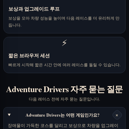
보상과 업그레이드 루프
보상을 모아 차량 성능을 높이며 다음 레이스를 더 유리하게 만
듭니다.
⚡
짧은 브라우저 세션
빠르게 시작해 짧은 시간 안에 여러 레이스를 돌릴 수 있습니다.
Adventure Drivers 자주 묻는 질문
다음 레이스 전에 자주 묻는 질문입니다.
+
Adventure Drivers는 어떤 게임인가요?
장애물이 가득한 코스를 달리고 보상으로 차량을 업그레이