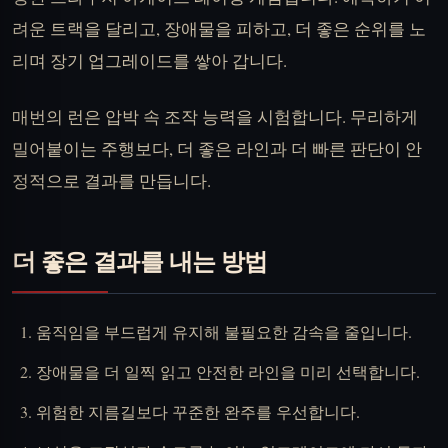
려운 트랙을 달리고, 장애물을 피하고, 더 좋은 순위를 노
리며 장기 업그레이드를 쌓아 갑니다.
매번의 런은 압박 속 조작 능력을 시험합니다. 무리하게
밀어붙이는 주행보다, 더 좋은 라인과 더 빠른 판단이 안
정적으로 결과를 만듭니다.
더 좋은 결과를 내는 방법
움직임을 부드럽게 유지해 불필요한 감속을 줄입니다.
장애물을 더 일찍 읽고 안전한 라인을 미리 선택합니다.
위험한 지름길보다 꾸준한 완주를 우선합니다.