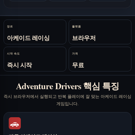
Stats
장르
플랫폼
아케이드 레이싱
브라우저
시작 속도
가격
즉시 시작
무료
Adventure Drivers 핵심 특징
즉시 브라우저에서 실행되고 반복 플레이에 잘 맞는 아케이드 레이싱
게임입니다.
🚗