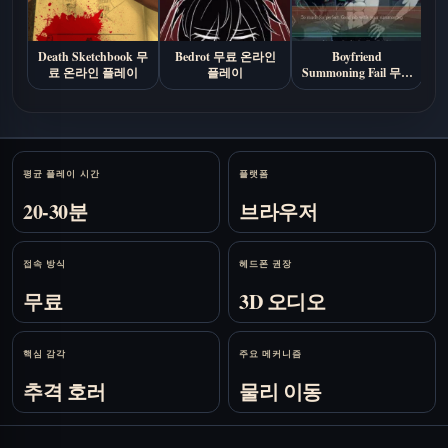
Death Sketchbook 무
Bedrot 무료 온라인
Boyfriend
A
료 온라인 플레이
플레이
Summoning Fail 무료
M
온라인 플레이
Stats
평균 플레이 시간
플랫폼
20-30분
브라우저
접속 방식
헤드폰 권장
무료
3D 오디오
핵심 감각
주요 메커니즘
추격 호러
물리 이동