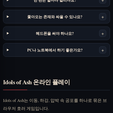
+
쫓아오는 존재와 싸울 수 있나요?
+
헤드폰을 써야 하나요?
+
PC나 노트북에서 하기 좋은가요?
Idols of Ash 온라인 플레이
Idols of Ash는 이동, 하강, 압박 속 공포를 하나로 묶은 브
라우저 호러 게임입니다.