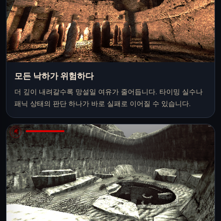
모든 낙하가 위험하다
더 깊이 내려갈수록 망설일 여유가 줄어듭니다. 타이밍 실수나
패닉 상태의 판단 하나가 바로 실패로 이어질 수 있습니다.