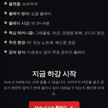
플랫폼:
브라우저
플레이 방식:
싱글 플레이
플레이 시간:
약 20~30분
핵심 메커니즘:
그래플링, 하강, 모멘텀 회복, 오디오 판단
추천 환경:
PC 또는 노트북, 헤드폰 권장
접속 방식:
다운로드 없이 무료 온라인 플레이
지금 하강 시작
Idols of Ash에서는 오래 멈출 수 없습니다. 브라우저 버전을 열고 공
포가 완전히 덮치기 전에 얼마나 깊이 내려갈 수 있는지 확인해 보세
요.
Idols of Ash 플레이