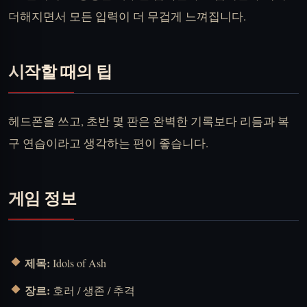
더해지면서 모든 입력이 더 무겁게 느껴집니다.
시작할 때의 팁
헤드폰을 쓰고, 초반 몇 판은 완벽한 기록보다 리듬과 복
구 연습이라고 생각하는 편이 좋습니다.
게임 정보
제목:
Idols of Ash
장르:
호러 / 생존 / 추격