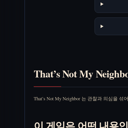
That’s Not My Nei
That’s Not My Neighbor 는 관찰과 
이 게임은 어떤 내용