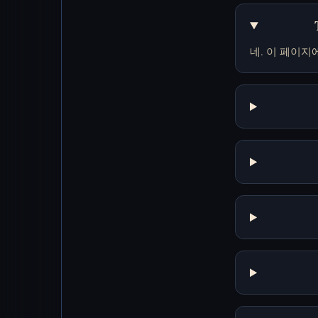
네. 이 페이지