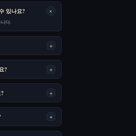
할 수 있나요?
+
습니다.
Last Seen Online - 온
Santy Is Home - 온라
라인 무료 플레이
인 무료 플레이
+
가요?
+
Slide in the Woods -
Someone's Outside -
온라인 무료 플레이
온라인 무료 플레이
요?
+
?
+