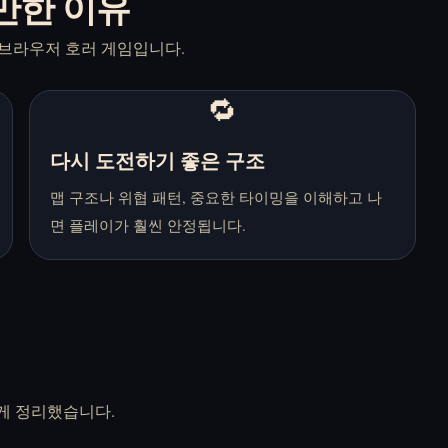
볼 만한 이유
 브라우저 호러 게임입니다.
🔁
Five Nights at Shrek's
Granny Horror 2 - 온
Hotel 2 - 온라인 무료
라인 무료 플레이
다시 도전하기 좋은 구조
플레이
맵 구조나 위협 패턴, 중요한 타이밍을 이해하고 나
면 플레이가 훨씬 안정됩니다.
Granny Horror - 온라
Horror Nun - 온라인
인 무료 플레이
무료 플레이
빠르게 정리했습니다.