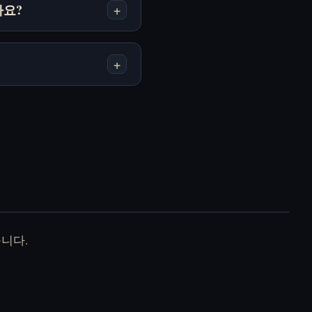
나요?
+
Sorry Bob - 온라인 무
The Man from the
료 플레이
Window - 온라인 무
료 플레이
+
The Survey - 온라인
Tung Sahur Horror -
무료 플레이
온라인 무료 플레이
듭니다.
Undead Corridor - 온
Undead Invasion - 온
라인 무료 플레이
라인 무료 플레이