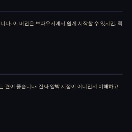
게 만듭니다. 이 버전은 브라우저에서 쉽게 시작할 수 있지만, 핵
FNAF 2 - Five Nights
at Freddy's 2 온라인
무료 플레이
Lacey's Flash Games
온라인 플레이 (심리
호러 인디 게임)
Poppy Playtime
는 편이 좋습니다. 진짜 압박 지점이 어디인지 이해하고
Chapter 5 - 온라인 무
Ghost Dorm 온라인
료 플레이
플레이 (무료 호러 전
략 디펜스 게임)