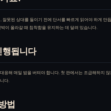
과 의심을 섞어, 잘못된 상대를 들이기 전에 단서를 빠르게 읽어야 하
압박이 올라갈 때 침착함을 유지하는 데 달려 있습니다.
 진행됩니다
대응해 매일 밤을 버텨야 합니다. 첫 판에서는 조급해하지 않
니다.
 방법