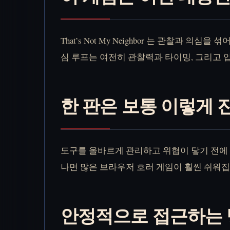
That’s Not My Neighbor 는 관찰
심 루프는 여전히 관찰력과 타이밍, 그리고 
한 판은 보통 이렇게
도구를 올바르게 관리하고 위협이 닿기 전에 
나면 많은 브라우저 호러 게임이 훨씬 쉬워집
안정적으로 접근하는