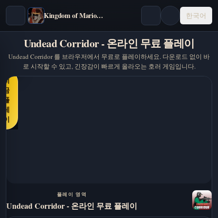
Kingdom of Marionettes
한국어
Undead Corridor - 온라인 무료 플레이
Undead Corridor 를 브라우저에서 무료로 플레이하세요. 다운로드 없이 바
로 시작할 수 있고, 긴장감이 빠르게 올라오는 호러 게임입니다.
지
금
플
레
이
플레이 영역
Undead Corridor - 온라인 무료 플레이