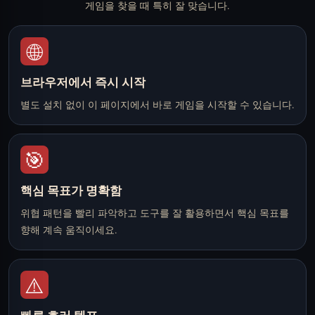
게임을 찾을 때 특히 잘 맞습니다.
🌐
브라우저에서 즉시 시작
별도 설치 없이 이 페이지에서 바로 게임을 시작할 수 있습니다.
🎯
핵심 목표가 명확함
위협 패턴을 빨리 파악하고 도구를 잘 활용하면서 핵심 목표를
향해 계속 움직이세요.
⚠️