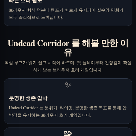
빠른 호러 템포
브라우저 형식 덕분에 템포가 빠르게 유지되어 실수와 만회가
모두 즉각적으로 느껴집니다.
Undead Corridor 를 해볼 만한 이
유
핵심 루프가 읽기 쉽고 시작이 빠르며, 첫 플레이부터 긴장감이 확실
하게 남는 브라우저 호러 게임입니다.
✨
분명한 생존 압박
Undead Corridor 는 분위기, 타이밍, 분명한 생존 목표를 통해 압
박감을 유지하는 브라우저 호러 게임입니다.
🧩