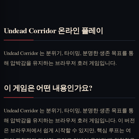
Undead Corridor 온라인 플레이
Undead Corridor 는 분위기, 타이밍, 분명한 생존 목표를 통
해 압박감을 유지하는 브라우저 호러 게임입니다.
이 게임은 어떤 내용인가요?
Undead Corridor 는 분위기, 타이밍, 분명한 생존 목표를 통
해 압박감을 유지하는 브라우저 호러 게임입니다. 이 버전
은 브라우저에서 쉽게 시작할 수 있지만, 핵심 루프는 여