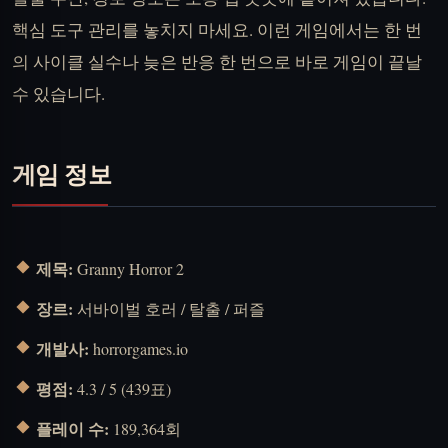
핵심 도구 관리를 놓치지 마세요. 이런 게임에서는 한 번
의 사이클 실수나 늦은 반응 한 번으로 바로 게임이 끝날
수 있습니다.
게임 정보
제목:
Granny Horror 2
장르:
서바이벌 호러 / 탈출 / 퍼즐
개발사:
horrorgames.io
평점:
4.3 / 5 (439표)
플레이 수:
189,364회