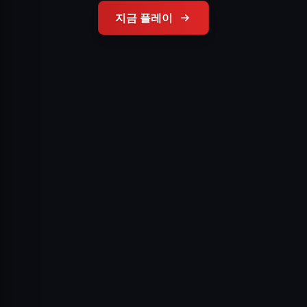
지금 플레이