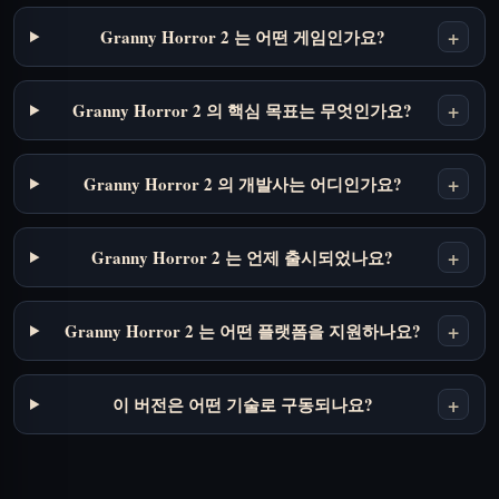
+
Granny Horror 2 는 어떤 게임인가요?
+
Granny Horror 2 의 핵심 목표는 무엇인가요?
+
Granny Horror 2 의 개발사는 어디인가요?
+
Granny Horror 2 는 언제 출시되었나요?
+
Granny Horror 2 는 어떤 플랫폼을 지원하나요?
+
이 버전은 어떤 기술로 구동되나요?