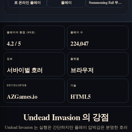
료 온라인 플레이
플레이
Summoning Fail 무료
M
온라인 플레이
Stats
플레이어 평점 (88표)
플레이 수
4.2 / 5
224,047
장르
플랫폼
서바이벌 호러
브라우저
DEVELOPER
기술
AZGames.io
HTML5
Undead Invasion 의 강점
Undead Invasion 는 실행은 간단하지만 플레이 압박감은 분명한 호러