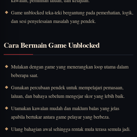
kawalan, pemilihan laluan, dan kelajuan.
Game unblocked teka-teki bergantung pada pemerhatian, logik,
dan sesi penyelesaian masalah yang pendek.
Cara Bermain Game Unblocked
Mulakan dengan game yang menerangkan loop utama dalam
beberapa saat.
Gunakan percubaan pendek untuk mempelajari pemasaan,
laluan, dan bahaya sebelum mengejar skor yang lebih baik.
Utamakan kawalan mudah dan maklum balas yang jelas
apabila bertukar antara game pelayar yang berbeza.
Ulang bahagian awal sehingga rentak mula terasa semula jadi.