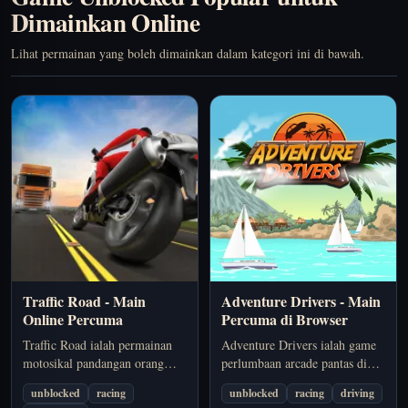
Dimainkan Online
Lihat permainan yang boleh dimainkan dalam kategori ini di bawah.
Traffic Road - Main
Adventure Drivers - Main
Online Percuma
Percuma di Browser
Traffic Road ialah permainan
Adventure Drivers ialah game
motosikal pandangan orang
perlumbaan arcade pantas di
pertama di mana anda meredah
mana anda berlumba melalui
unblocked
racing
unblocked
racing
driving
kesesakan lalu lintas, mengejar
trek yang huru-hara,