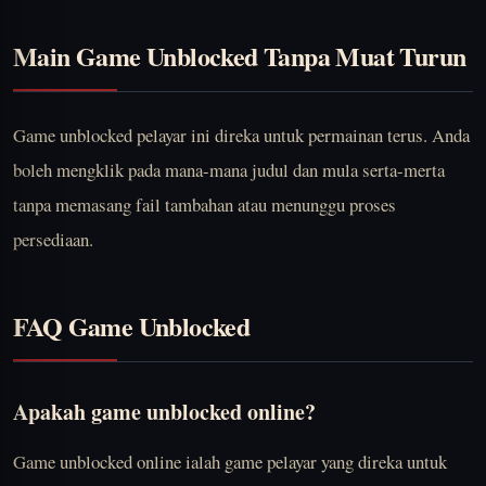
Main Game Unblocked Tanpa Muat Turun
Game unblocked pelayar ini direka untuk permainan terus. Anda
boleh mengklik pada mana-mana judul dan mula serta-merta
tanpa memasang fail tambahan atau menunggu proses
persediaan.
FAQ Game Unblocked
Apakah game unblocked online?
Game unblocked online ialah game pelayar yang direka untuk