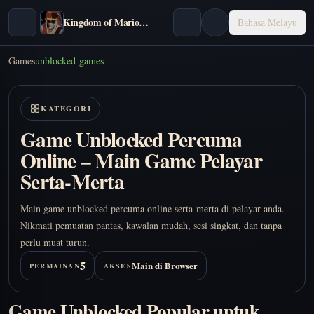
Kingdom of Marionettes
Bahasa Melayu
Games
unblocked-games
KATEGORI
Game Unblocked Percuma
Online – Main Game Pelayar
Serta-Merta
Main game unblocked percuma online serta-merta di pelayar anda.
Nikmati pemuatan pantas, kawalan mudah, sesi singkat, dan tanpa
perlu muat turun.
5
Main di Browser
PERMAINAN
AKSES
Game Unblocked Popular untuk