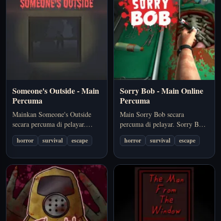
Someone's Outside - Main
Sorry Bob - Main Online
Percuma
Percuma
Mainkan Someone's Outside
Main Sorry Bob secara
secara percuma di pelayar.
percuma di pelayar. Sorry Bob
Someone's Outside ialah game
menggunakan sudut pandang
horror
survival
escape
horror
survival
escape
seram pelayar yang
first-person untuk menjadikan
mengekalkan tekanan melalui
ketegangan terasa terus, dengan
suasana, timing, dan objektif
ancaman yang datang sebelum
untuk terus hidup yang jelas.
kamu sempat benar-benar
Pilihan yang sesuai jika anda
tenang.
mahukan…