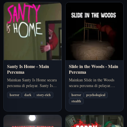
yang biasanya datang sebelum
yang suka seram berasaskan
anda sempat berehat. Pilihan
atmosfera.
yang sesuai jika anda
mahukan…
Santy Is Home - Main
Slide in the Woods - Main
Percuma
Percuma
Mainkan Santy Is Home secara
Mainkan Slide in the Woods
percuma di pelayar. Santy Is
secara percuma di pelayar.
Home ialah game seram
Slide in the Woods berfokus
horror
dark
story-rich
horror
psychological
pelayar yang mengekalkan
pada suasana, ketidakpastian,
stealth
tekanan melalui suasana,
dan rasa ngeri, bukannya aksi
timing, dan objektif untuk terus
berterusan. Pilihan yang sesuai
hidup yang jelas. Pilihan yang
jika anda mahukan seram
sesuai jika anda mahukan…
psikologi…