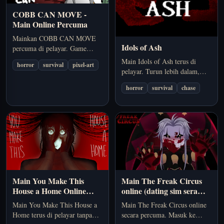
COBB CAN MOVE -
Main Online Percuma
Mainkan COBB CAN MOVE
Idols of Ash
percuma di pelayar. Game
survival horror di mana
Main Idols of Ash terus di
horror
survival
pixel-art
peraturannya sentiasa berubah
pelayar. Turun lebih dalam,
— elakkan Cobb, baca bilik,
bergerak lebih laju, dan cuba
dan kekal tenang di bawah
horror
survival
chase
bertahan dalam tekanan kejaran
tekanan.
yang tidak berhenti.
Main You Make This
Main The Freak Circus
House a Home Online
online (dating sim seram
Percuma (Visual Novel
18+)
Main You Make This House a
Main The Freak Circus online
Seram Psikologi)
Home terus di pelayar tanpa
secara percuma. Masuk ke