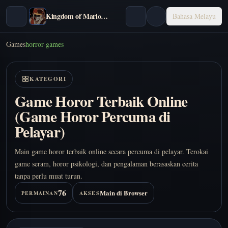
Kingdom of Marionettes
Bahasa Melayu
Games
horror-games
KATEGORI
Game Horor Terbaik Online
(Game Horor Percuma di
Pelayar)
Main game horor terbaik online secara percuma di pelayar. Terokai
game seram, horor psikologi, dan pengalaman berasaskan cerita
tanpa perlu muat turun.
76
Main di Browser
PERMAINAN
AKSES