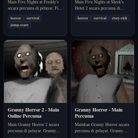
Main Five Nights at Freddy's
Main Five Nights at Shrek's
secara percuma di pelayar. Five
Hotel 2 secara percuma di
Nights at Freddy's ialah game
pelayar. Five Nights at Shrek's
horror
survival
horror
survival
story-rich
survival horror pelayar di mana
Hotel 2 ialah game seram
jump-scare
pemantauan kamera, timing,
survival berasaskan pelayar
dan kawalan panik jauh lebih
dengan tekanan malam yang
penting daripada bertarung.
tinggi, timing yang ketat, dan
ancaman yang perlu dipantau
sentiasa.
Granny Horror 2 - Main
Granny Horror - Main
Online Percuma
Percuma
Main Granny Horror 2 secara
Mainkan Granny Horror secara
percuma di pelayar. Granny
percuma di pelayar. Granny
Horror 2 dibina berasaskan
Horror berpusat pada usaha