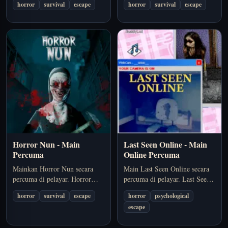
horror
survival
escape
horror
survival
escape
usaha melarikan diri dari ruang
melarikan diri dari ruang
tertutup yang berbahaya sambil
tertutup yang berbahaya sambil
kekal selangkah di hadapan
sentiasa selangkah di hadapan
rondaan Granny.
rondaan Granny. Pilihan yang
sesuai jika anda mahukan…
Horror Nun - Main
Last Seen Online - Main
Percuma
Online Percuma
Mainkan Horror Nun secara
Main Last Seen Online secara
percuma di pelayar. Horror
percuma di pelayar. Last Seen
Nun menggunakan sudut
Online menekankan suasana,
horror
survival
escape
horror
psychological
pandang first-person untuk
rasa tidak pasti, dan tekanan
escape
memastikan ketegangan
psikologi berbanding aksi
sentiasa dekat, dengan bahaya
berterusan, sesuai untuk pemain