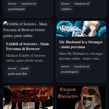
muat turun. Terokai kisah
dating sim seram 18+ dengan
horror
visual-novel
horror
visual-novel
seram psikologi tentang
Pierrot, Harlequin, obsesi,
psychological
yandere
memori, kawalan, dan obsesi.
persaingan, dan rahsia sarkas
yang gelap.
My Husband is a Stranger
Exhibit of Sorrows - Main
- main percuma
Percuma di Browser
Main My Husband is a Stranger
Mainkan Exhibit of Sorrows
percuma online. Alami visual
online, game puzzle seram
novel psikologi tentang suami
percuma yang berlatar pameran
horror
visual-novel
yang hilang, memori yang
horror
puzzle
sarkas yang menyeleweng.
psychological
retak, dan ketegangan romantik
point-and-click
Selesaikan teka-teki
di pulau terpencil.
menyeramkan dan bongkar
kengerian di sebalik setiap
paparan.