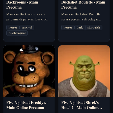
Backrooms - Main
Buckshot Roulette - Main
Percuma
Percuma
Mainkan Backrooms secara
Mainkan Buckshot Roulette
percuma di pelayar. Backrooms
secara percuma di pelayar.
menekankan ketegangan
Buckshot Roulette ialah game
horror
survival
horror
dark
story-rich
labirin, rasa disorientasi, dan
seram pelayar yang
psychological
ketakutan terperangkap dalam
mengekalkan tekanan melalui
ruang yang tidak pernah terasa
suasana, timing, dan objektif
stabil. Pilihan yang sesuai jika
untuk terus hidup yang jelas.
anda mahukan…
Pilihan yang sesuai jika anda
mahukan…
Five Nights at Freddy's -
Five Nights at Shrek's
Main Online Percuma
Hotel 2 - Main Online
Percuma