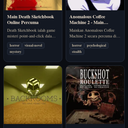
Main Death Sketchbook
Anomalous Coffee
Online Percuma
Machine 2 - Main
Percuma
Death Sketchbook ialah game
Mainkan Anomalous Coffee
misteri point-and-click dalam
Machine 2 secara percuma di
browser dengan penceritaan
pelayar. Anomalous Coffee
horror
visual-novel
horror
psychological
visual novel, rekonstruksi
Machine 2 berfokus pada
mystery
stealth
petunjuk melalui lukisan
suasana, ketidakpastian, dan
tangan, dan tragedi keluarga
rasa ngeri, bukannya aksi
yang perlu kamu susun semula.
berterusan. Pilihan yang sesuai
jika anda mahukan…