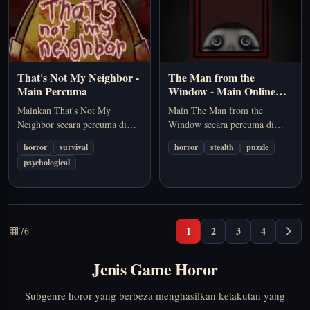
That's Not My Neighbor -
The Man from the
Main Percuma
Window - Main Online
Percuma
Mainkan That's Not My
Main The Man from the
Neighbor secara percuma di
Window secara percuma di
pelayar. That's Not My
pelayar. The Man from the
horror
survival
horror
stealth
puzzle
Neighbor menggabungkan
Window ialah game horor
psychological
pemerhatian dan kecurigaan,
survival pendek dengan
memaksa anda membaca
persiapan pantas, tekanan masa,
petunjuk dengan cepat sebelum
dan rasa bahaya yang semakin
membenarkan orang yang salah
meningkat.
masuk. Pilihan yang sesuai jika
1
2
3
4
76
anda mahukan…
Jenis Game Horor
Subgenre horor yang berbeza menghasilkan ketakutan yang