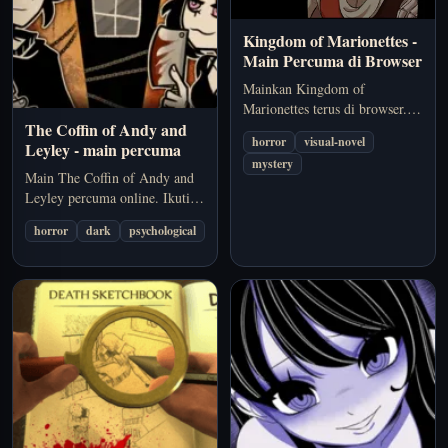
Kingdom of Marionettes -
Main Percuma di Browser
Mainkan Kingdom of
Marionettes terus di browser.
The Coffin of Andy and
Terokai teater boneka yang
horror
visual-novel
Leyley - main percuma
gelap, temui watak yang
mystery
mengganggu, dan bongkar
Main The Coffin of Andy and
pelbagai laluan cerita dalam
Leyley percuma online. Ikuti
visual novel seram indie ini.
Andy dan Leyley bertahan
horror
dark
psychological
hidup di apartmen terpencil
sambil menghadapi kelaparan,
hubungan yang rumit, dan
fenomena aneh.