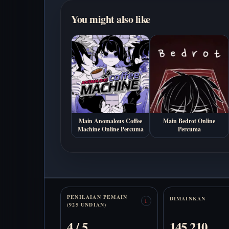
You might also like
Main Anomalous Coffee
Main Bedrot Online
Machine Online Percuma
Percuma
Stats
PENILAIAN PEMAIN
DIMAINKAN
1
(925 UNDIAN)
4 / 5
145,210