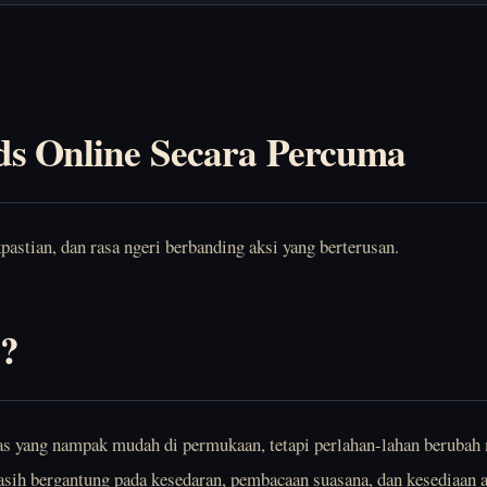
ds Online Secara Percuma
pastian, dan rasa ngeri berbanding aksi yang berterusan.
i?
as yang nampak mudah di permukaan, tetapi perlahan-lahan berubah 
masih bergantung pada kesedaran, pembacaan suasana, dan kesediaan 