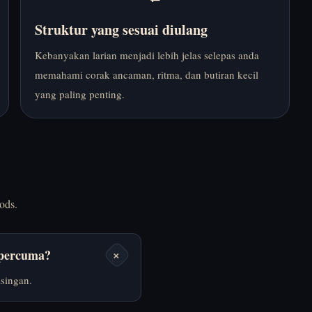
Struktur yang sesuai diulang
Last Seen Online -
Santy Is Home - Main
Main Online Percuma
Percuma Online
Kebanyakan larian menjadi lebih jelas selepas anda
memahami corak ancaman, ritma, dan butiran kecil
yang paling penting.
Someone's Outside -
Sorry Bob - Main
Main Percuma Online
Online Percuma
ods.
 percuma?
+
asingan.
That's Not My
The Man from the