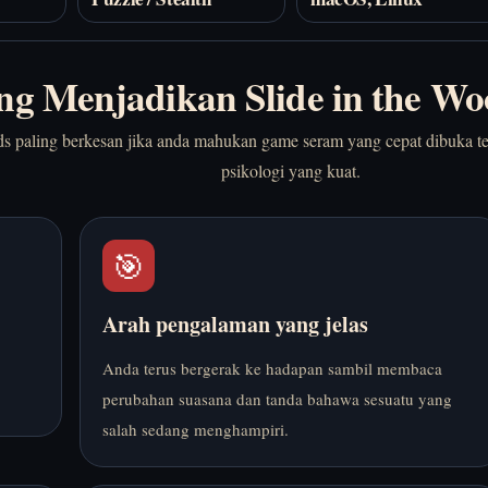
ng Menjadikan Slide in the W
ds paling berkesan jika anda mahukan game seram yang cepat dibuka 
psikologi yang kuat.
🎯
Arah pengalaman yang jelas
Anda terus bergerak ke hadapan sambil membaca
perubahan suasana dan tanda bahawa sesuatu yang
salah sedang menghampiri.