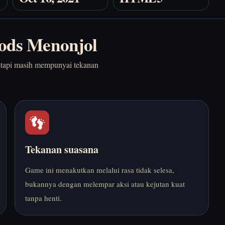
percuma online
oods Menonjol
tetapi masih mempunyai tekanan
Anomalous Coffee
Backrooms - Main
Machine 2 - Main
Percuma Online
Percuma Online
👣
Tekanan suasana
Game ini menakutkan melalui rasa tidak selesa,
bukannya dengan melempar aksi atau kejutan kuat
Buckshot Roulette -
Five Nights at
Main Percuma Online
Freddy's - Main
tanpa henti.
Online Percuma