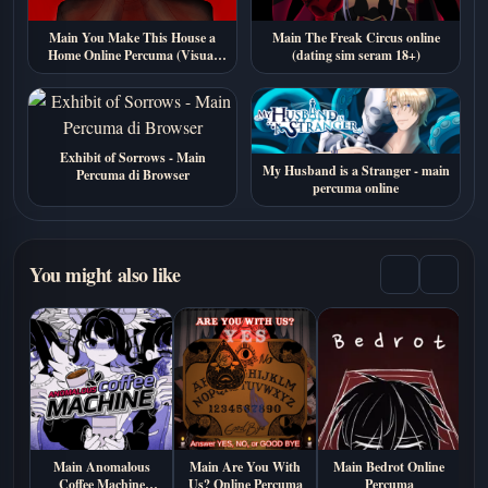
Main You Make This House a
Main The Freak Circus online
Home Online Percuma (Visual
(dating sim seram 18+)
Novel Seram Psikologi)
Exhibit of Sorrows - Main
My Husband is a Stranger - main
Percuma di Browser
percuma online
You might also like
Main Anomalous
Main Are You With
Main Bedrot Online
M
Coffee Machine
Us? Online Percuma
Percuma