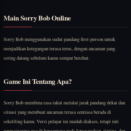
Main Sorry Bob Online
Sorry Bob menggunakan sudut pandang first-person untuk
menjadikan ketegangan terasa terus, dengan ancaman yang
sering datang sebelum kamu sempat berehat.
Game Ini Tentang Apa?
Sorry Bob membina rasa takut melalui jarak pandang dekat dan
situasi yang membuat ancaman terasa sentiasa berada di
sekeliling kamu. Versi pelayar ini mudah diakses, tetapi inti
permainannya masih bergantung pada kewaspadaan, timing, dan