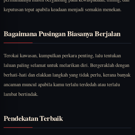
keputusan tepat apabila keadaan menjadi semakin menekan.
Bagaimana Pusingan Biasanya Berjalan
Terokai kawasan, kumpulkan perkara penting, lalu tentukan
laluan paling selamat untuk melarikan diri. Bergeraklah dengan
berhati-hati dan elakkan langkah yang tidak perlu, kerana banyak
ancaman muncul apabila kamu terlalu terdedah atau terlalu
lambat bertindak.
Pendekatan Terbaik