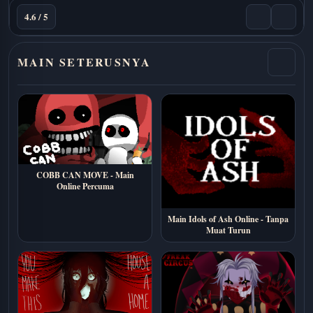
4.6 / 5
MAIN SETERUSNYA
COBB CAN MOVE - Main
Online Percuma
Main Idols of Ash Online - Tanpa
Muat Turun