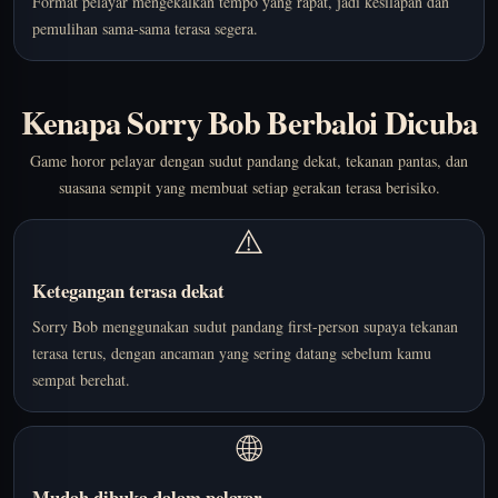
Format pelayar mengekalkan tempo yang rapat, jadi kesilapan dan
pemulihan sama-sama terasa segera.
Kenapa Sorry Bob Berbaloi Dicuba
Game horor pelayar dengan sudut pandang dekat, tekanan pantas, dan
suasana sempit yang membuat setiap gerakan terasa berisiko.
⚠️
Ketegangan terasa dekat
Sorry Bob menggunakan sudut pandang first-person supaya tekanan
terasa terus, dengan ancaman yang sering datang sebelum kamu
sempat berehat.
🌐
Mudah dibuka dalam pelayar