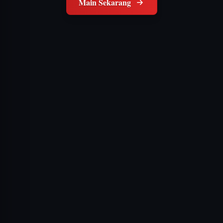
Main Sekarang