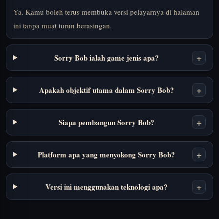
Ya. Kamu boleh terus membuka versi pelayarnya di halaman
ini tanpa muat turun berasingan.
+
Sorry Bob ialah game jenis apa?
+
Apakah objektif utama dalam Sorry Bob?
+
Siapa pembangun Sorry Bob?
+
Platform apa yang menyokong Sorry Bob?
+
Versi ini menggunakan teknologi apa?