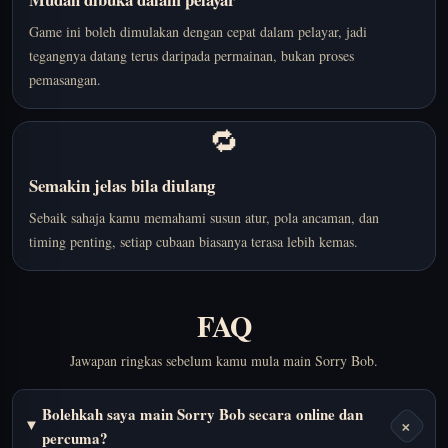
Game ini boleh dimulakan dengan cepat dalam pelayar, jadi
tegangnya datang terus daripada permainan, bukan proses
pemasangan.
🔁
Semakin jelas bila diulang
Sebaik sahaja kamu memahami susun atur, pola ancaman, dan
timing penting, setiap cubaan biasanya terasa lebih kemas.
FAQ
Jawapan ringkas sebelum kamu mula main Sorry Bob.
Bolehkah saya main Sorry Bob secara online dan
+
percuma?