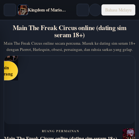
Kingdom of Marionettes
Bahasa Melayu
Main The Freak Circus online (dating sim
seram 18+)
Main The Freak Circus online secara percuma. Masuk ke dating sim seram 18+
dengan Pierrot, Harlequin, obsesi, persaingan, dan rahsia sarkas yang gelap.
Main
karang
RUANG PERMAINAN
Main The Freak Circus online (dating sim seram 18+)