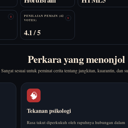
PENILAIAN PEMAIN (42
N
8
9
VOTES)
4.1 / 5
Perkara yang menonjol
Sangat sesuai untuk peminat cerita tentang jangkitan, kuarantin, dan s
🧠
Tekanan psikologi
Rasa takut diperkukuh oleh rapuhnya hubungan dalam