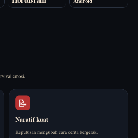
Android
Main Bedrot Online
Main BloodMoney
Percuma
Online Percuma
urvival emosi.
Main Boyfriend
Main Bus Stop Love
Summoning Fail
Match Online
Online Percuma
Percuma
📝
Naratif kuat
Keputusan mengubah cara cerita bergerak.
Main CR33P Online
Main Dead Plate