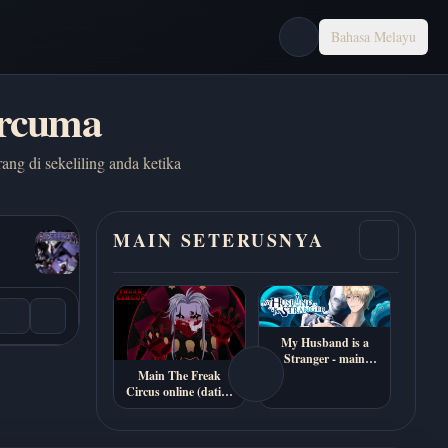
Bahasa Melayu
ercuma
ng di sekeliling anda ketika
MAIN SETERUSNYA
My Husband is a
Stranger - main
percuma online
Main The Freak
Circus online (dating
sim seram 18+)