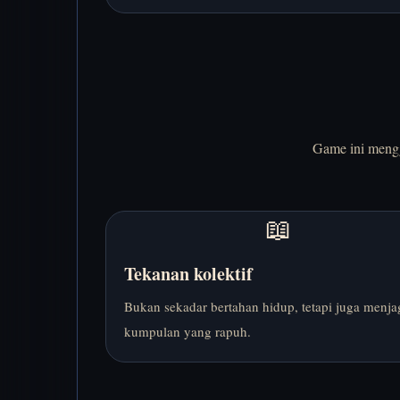
Game ini mengg
📖
Tekanan kolektif
Bukan sekadar bertahan hidup, tetapi juga menja
kumpulan yang rapuh.