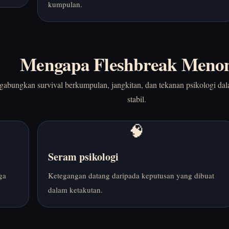
kumpulan.
Mengapa Fleshbreak Menon
abungkan survival berkumpulan, jangkitan, dan tekanan psikologi dala
stabil.
🧠
Seram psikologi
ga
Ketegangan datang daripada keputusan yang dibuat
dalam ketakutan.