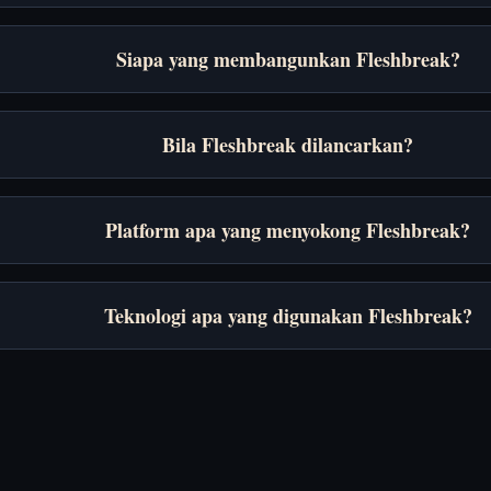
Siapa yang membangunkan Fleshbreak?
Bila Fleshbreak dilancarkan?
Platform apa yang menyokong Fleshbreak?
Teknologi apa yang digunakan Fleshbreak?