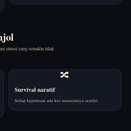
Percuma
Online Percuma
jol
m situasi yang semakin tidak
Main Do NOT Take
Main Doki Doki
This Cat Home Online
Literature Club!
Percuma
Online Percuma
🔀
Survival naratif
Setiap keputusan ada kos manusianya sendiri.
Main Doki Doki!
Main Elevator Hitch
RainClouds Online
Online Percuma
Percuma