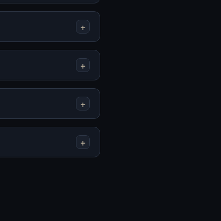
+
Main First Base
Main GAVRIL Online
Online Percuma
Percuma
+
+
Main God's Flesh
Main Homekeeping
Online Percuma
Online Percuma
+