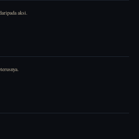
aripada aksi.
Main May I Take
Main Mel At Night
Your Order Online
Online Percuma
Percuma
terusnya.
Main Melissa Heart
Main Missed
Online Percuma
Messages Online
Percuma