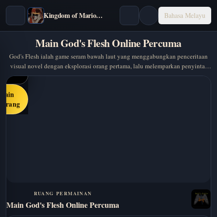
Kingdom of Marionettes
Bahasa Melayu
Main God's Flesh Online Percuma
God's Flesh ialah game seram bawah laut yang menggabungkan penceritaan
visual novel dengan eksplorasi orang pertama, lalu melemparkan penyintas
misi penyelidikan ke dalam jurang selepas bencana laut dalam.
Main
karang
RUANG PERMAINAN
Main God's Flesh Online Percuma