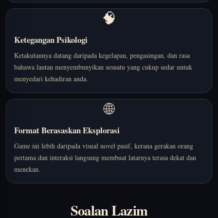
🧠
Ketegangan Psikologi
Ketakutannya datang daripada kegelapan, pengasingan, dan rasa
bahawa lautan menyembunyikan sesuatu yang cukup sedar untuk
menyedari kehadiran anda.
🌐
Format Berasaskan Eksplorasi
Game ini lebih daripada visual novel pasif, kerana gerakan orang
pertama dan interaksi langsung membuat latarnya terasa dekat dan
menekan.
Soalan Lazim