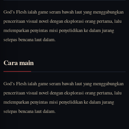
God’s Flesh ialah game seram bawah laut yang menggabungkan
penceritaan visual novel dengan eksplorasi orang pertama, lalu
melemparkan penyintas misi penyelidikan ke dalam jurang
selepas bencana laut dalam.
Cara main
God’s Flesh ialah game seram bawah laut yang menggabungkan
penceritaan visual novel dengan eksplorasi orang pertama, lalu
melemparkan penyintas misi penyelidikan ke dalam jurang
selepas bencana laut dalam.