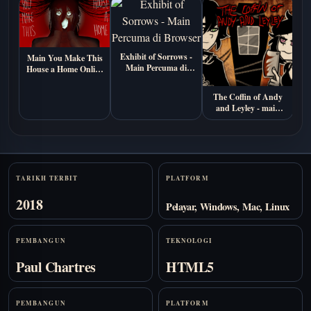
Exhibit of Sorrows -
Main You Make This
Main Percuma di
House a Home Online
M
Browser
Percuma (Visual
P
Novel Seram
The Coffin of Andy
Psikologi)
and Leyley - main
percuma online
Stats
TARIKH TERBIT
PLATFORM
2018
Pelayar, Windows, Mac, Linux
PEMBANGUN
TEKNOLOGI
Paul Chartres
HTML5
PEMBANGUN
PLATFORM