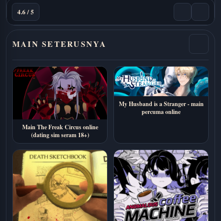
4.6 / 5
MAIN SETERUSNYA
My Husband is a Stranger - main
percuma online
Main The Freak Circus online
(dating sim seram 18+)