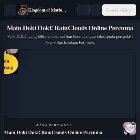
Kingdom of Marionettes
Bahasa Melayu
Main Doki Doki! RainClouds Online Percuma
Versi DDLC yang lebih emosional dan berat, dengan fokus pada perspektif
Sayori dan keadaan batinnya.
Main
karang
RUANG PERMAINAN
Main Doki Doki! RainClouds Online Percuma