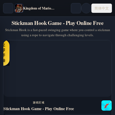
Kingdom of Marionettes
简体中文
Stickman Hook Game - Play Online Free
Stickman Hook is a fast-paced swinging game where you control a stickman
using a rope to navigate through challenging levels.
立
即
开
始
游戏区域
Stickman Hook Game - Play Online Free