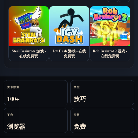
Ba
Steal Brainrots 游戏 -
Icy Dash 游戏 - 在线
Rob Brainrot 2 游戏 -
在线免费玩
免费玩
在线免费玩
Stats
关卡数量
类型
100+
技巧
平台
价格
浏览器
免费