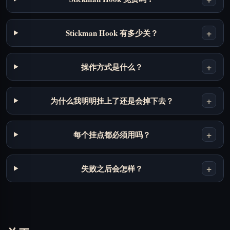
+
Stickman Hook 有多少关？
+
操作方式是什么？
+
为什么我明明挂上了还是会掉下去？
+
每个挂点都必须用吗？
+
失败之后会怎样？