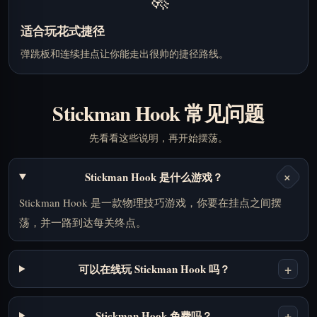
适合玩花式捷径
弹跳板和连续挂点让你能走出很帅的捷径路线。
Stickman Hook 常见问题
先看看这些说明，再开始摆荡。
+
Stickman Hook 是什么游戏？
Stickman Hook 是一款物理技巧游戏，你要在挂点之间摆
荡，并一路到达每关终点。
+
可以在线玩 Stickman Hook 吗？
+
Stickman Hook 免费吗？