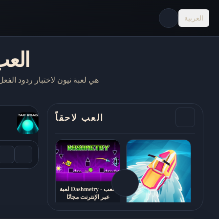
العربية
ap Road
العب لاحقاً
لعبة Dashmetry - العب
عبر الإنترنت مجانًا
لعبة Jetski Race -