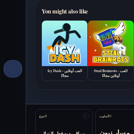
You might also like
Steal Brainrots - العب
Icy Dash - العب أونلاين
أونلاين مجانًا
مجانًا
Stats
الأسلوب
النوع
1
مسار نيون
سباق ردود فعل لا نهائي