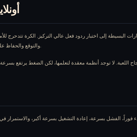
العب p Road
والتوقع والحفاظ على الهدوء عندما يبدأ المسار بالتحرك بشكل أسرع.