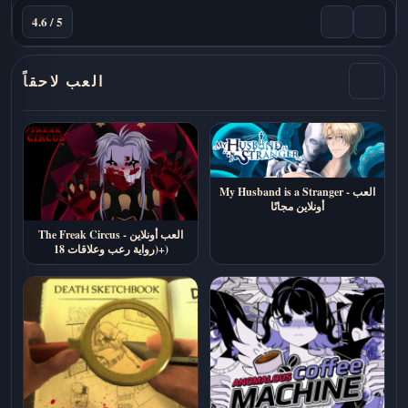
4.6 / 5
العب لاحقاً
My Husband is a Stranger - العب
أونلاين مجانًا
The Freak Circus - العب أونلاين
(رواية رعب وعلاقات 18+)