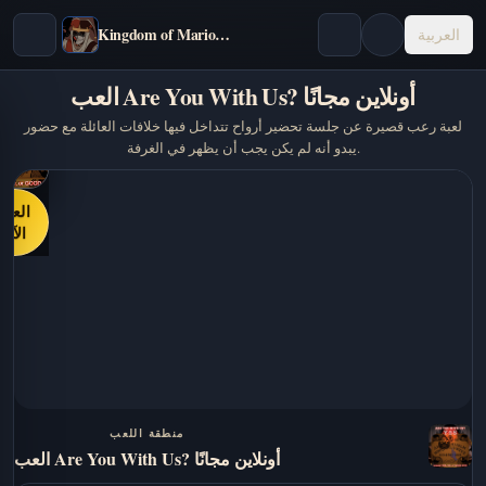
Kingdom of Marionettes
العربية
العب Are You With Us? أونلاين مجانًا
لعبة رعب قصيرة عن جلسة تحضير أرواح تتداخل فيها خلافات العائلة مع حضور
يبدو أنه لم يكن يجب أن يظهر في الغرفة.
العب
الآن
منطقة اللعب
العب Are You With Us? أونلاين مجانًا