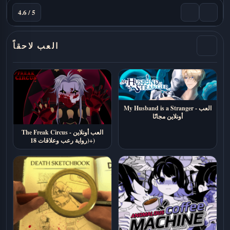
4.6 / 5
العب لاحقاً
My Husband is a Stranger - العب
أونلاين مجانًا
The Freak Circus - العب أونلاين
(رواية رعب وعلاقات 18+)