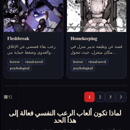
Fleshbreak
Homekeeping
قصة عن وظيفة تدبير منزل في
رعب بقاء قصصي عن الإغلاق
مكان منعزل، حيث تتحول
والعدوى وضغط حماية من
الأعمال اليومية تدريجيًا إلى جزء
حولك بينما يبدأ الواقع كله في
horror
visual-novel
horror
visual-novel
من شيء غير مريح.
الانهيار.
psychological
psychological
1
2
3
52
لماذا تكون ألعاب الرعب النفسي فعالة إلى
هذا الحد