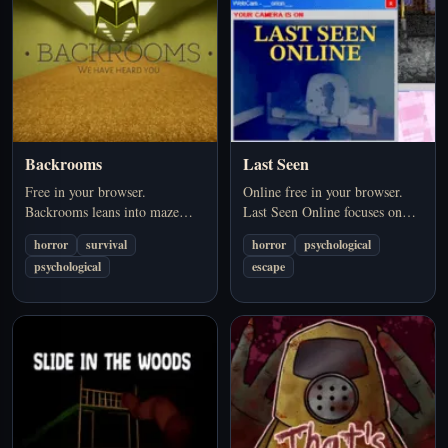
Backrooms
Last Seen
Free in your browser.
Online free in your browser.
Backrooms leans into maze
Last Seen Online focuses on
tension, disorientation, and the
mood, uncertainty, and dread
horror
survival
horror
psychological
fear of being trapped in a space
rather than constant action. A
psychological
escape
that never feels stable. A strong
strong pick if you want
pick if you want…
psychological horror /…