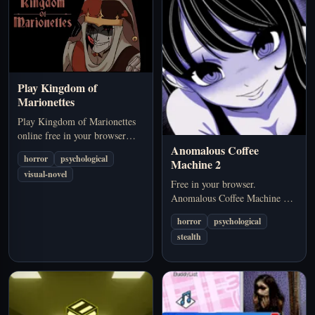
Play Kingdom of
Marionettes
Play Kingdom of Marionettes
online free in your browser
Anomalous Coffee
with no download required.
horror
psychological
Machine 2
Explore a dark psychological
visual-novel
horror visual novel with
Free in your browser.
branching choices, multiple
Anomalous Coffee Machine 2
endings, and the unsettling
focuses on mood, uncertainty,
presence of Jestyn.
horror
psychological
and dread rather than constant
stealth
action. A strong pick if you
want…