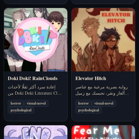
Doki Doki! RainClouds
Elevator Hitch
رواية بصرية مرعبة مع عناصر
إعادة سرد أكثر ثقلًا لأحداث
ألغاز ونقر، تحبسك مع زميل
Doki Doki Literature Club من
داخل مصعد مكتبي يفتح على
منظور داخلي يركز على الحالة
horror
visual-novel
horror
visual-novel
أماكن لا يجب أن يصل إليها.
النفسية لسايوري.
psychological
psychological