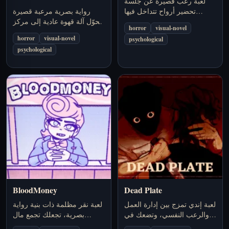
لعبة رعب قصيرة عن جلسة
تحضير أرواح تتداخل فيها
رواية بصرية مرعبة قصيرة
خلافات العائلة مع حضور يبدو
تحوّل آلة قهوة عادية إلى مركز
horror
visual-novel
أنه لم يكن يجب أن يظهر في
لتجربة نفسية مقلقة تعتمد على
horror
visual-novel
psychological
الغرفة.
التكرار والفضول.
psychological
BloodMoney
Dead Plate
لعبة إندي تمزج بين إدارة العمل
لعبة نقر مظلمة ذات بنية رواية
والرعب النفسي، وتضعك في
بصرية، تجعلك تجمع مال
دور نادل داخل مطعم فاخر من
العملية عبر إيذاء هارفي