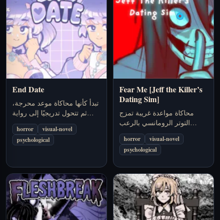
End Date
Fear Me [Jeff the Killer’s
Dating Sim]
تبدأ كأنها محاكاة موعد محرجة،
محاكاة مواعدة غريبة تمزج
ثم تتحول تدريجيًا إلى رواية
التوتر الرومانسي بالرعب
رعب متوترة حول شريكة لم
horror
visual-novel
النفسي، وتجعل Jeff the Killer
تكن تعرفها إلا عبر الإنترنت.
horror
visual-novel
psychological
محور علاقة غير مريحة.
psychological