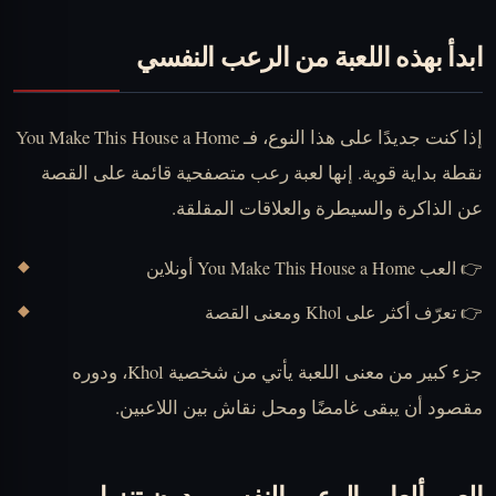
ابدأ بهذه اللعبة من الرعب النفسي
إذا كنت جديدًا على هذا النوع، فـ
You Make This House a Home
نقطة بداية قوية. إنها لعبة رعب متصفحية قائمة على القصة
عن الذاكرة والسيطرة والعلاقات المقلقة.
👉 العب You Make This House a Home أونلاين
👉 تعرّف أكثر على Khol ومعنى القصة
جزء كبير من معنى اللعبة يأتي من شخصية Khol، ودوره
مقصود أن يبقى غامضًا ومحل نقاش بين اللاعبين.
العب ألعاب الرعب النفسي بدون تنزيل