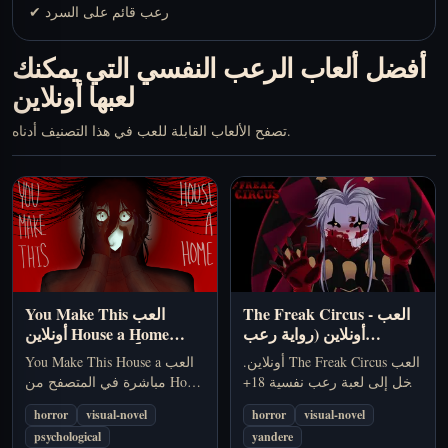
✔ رعب قائم على السرد
أفضل ألعاب الرعب النفسي التي يمكنك
لعبها أونلاين
تصفح الألعاب القابلة للعب في هذا التصنيف أدناه.
العب You Make This
العب
-
The Freak Circus
House a Home أونلاين
أونلاين (رواية رعب
مجاناً (رواية بصرية من
وعلاقات 18+)
العب You Make This House a
العب The Freak Circus أونلاين.
الرعب النفسي)
Home مباشرة في المتصفح من
ادخل إلى لعبة رعب نفسية 18+
دون تنزيل. استكشف قصة
تجمع بين الرواية البصرية، والـ
horror
visual-novel
horror
visual-novel
رعب نفسي عن الذاكرة
yandere، والمنافسة الخطرة
psychological
yandere
والسيطرة والهوس.
بين Pierrot وHarlequin.