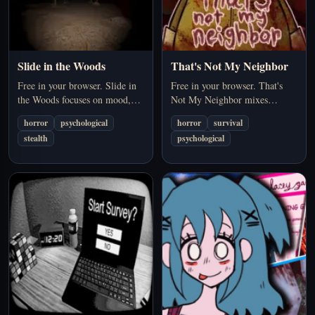
Slide in the Woods
That's Not My Neighbor
Free in your browser. Slide in
Free in your browser. That's
the Woods focuses on mood,
Not My Neighbor mixes
uncertainty, and dread rather
observation and suspicion,
horror
psychological
horror
survival
than constant action. A strong
asking you to read clues
stealth
psychological
pick if you want psychological
quickly before letting the
horror…
wrong… A strong pick if…