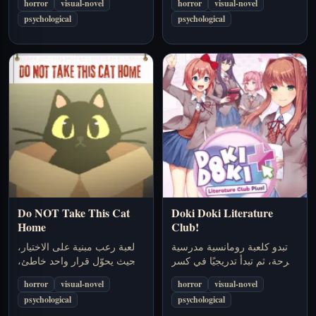
horror
visual-novel
horror
visual-novel
خمسينيات القرن الماضي.
وتحويل التقدم إلى فخ أخلاقي.
psychological
psychological
Do NOT Take This Cat
Doki Doki Literature
Home
Club!
تبدو كلعبة رومانسية مدرسية
لعبة رعب مبنية على الاختيار،
مرحة، ثم تبدأ تدريجيًا في كسر
حيث يحوّل قرار واحد خاطئ،
قواعدها حتى تتحول إلى فخ
أخذ قط حُذّرت منه، الشقة إلى
horror
visual-novel
horror
visual-novel
رعب نفسي كامل.
فخ.
psychological
psychological