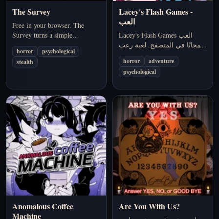
The Survey
Lacey's Flash Games
-
العب
Free in your browser. The
العب Lacey's Flash Games
Survey turns a simple
مجانًا في المتصفح. لعبة رعب
questionnaire into
horror
psychological
نفسي رسمية من Lacey's
psychological pressure, making
horror
adventure
stealth
Game Series — حنين، ويب
every answer feel more
psychological
قديم، ورعب متسلل.
personal and less… A strong
pick if you want…
Anomalous Coffee
Are You With Us?
Machine