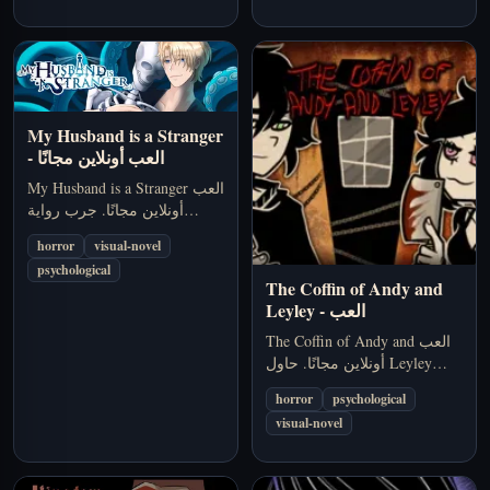
My Husband is a Stranger
العب أونلاين مجانًا
-
العب My Husband is a Stranger
أونلاين مجانًا. جرب رواية
بصرية نفسية عن زوج مفقود
horror
visual-novel
وذكريات مضطربة وتوتر
psychological
عاطفي على جزيرة معزولة.
The Coffin of Andy and
العب
-
Leyley
العب The Coffin of Andy and
Leyley أونلاين مجانًا. حاول
النجاة داخل شقة معزولة، وأدر
horror
psychological
الخوف والجوع، واكشف أسرارًا
visual-novel
مزعجة في هذه اللعبة النفسية
المظلمة.