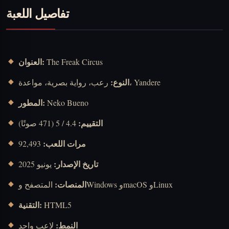
تفاصيل اللعبة
العنوان:
The Freak Circus
النوع:
رعب، رواية بصرية، مواعدة، Yandere
المطور:
Neko Bueno
التقييم:
4.4 / 5 (471 صوتًا)
مرات اللعب:
92,493
تاريخ الإصدار:
يونيو 2025
المنصات:
المتصفح وWindows وmacOS وLinux
التقنية:
HTML5
النمط:
لاعب واحد