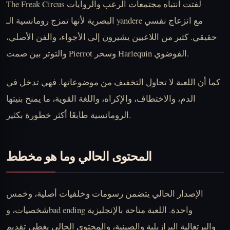
The Freak Circus لفتت انتباه مجتمعات الرعب والروايات
البصرية لأنها تمزج رومانسية الـ yandere مع انزعاج نفسي
حقيقي. كثير من اللاعبين يشيرون إلى الأجواء، والفن الأصلي،
والتوتر بين صمت Pierrot وسحر Harlequin الفوضوي.
كما أن اللعبة لا تحاول التخفيف من موضوعاتها. فهي تدخل في
الدم، والاختطاف، والإكراه، واللغة القوية، ما يمنح بنيتها
الرومانسية طابعًا أكثر خطورة بكثير.
المحتوى الحالي وما هو مخطط
الإصدار الحالي يتضمن رسومات وخلفيات أصلية، وخمس
شخصيات، وbad ending واحدة. اللعبة متاحة بالإنجليزية
والبرتغالية البرازيلية والصينية، والمحتوى الحالي يغطي تقديم