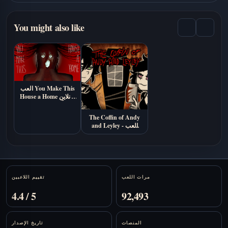
You might also like
العب You Make This
House a Home أونلاين
مجاناً (رواية بصرية من
الرعب النفسي)
The Coffin of Andy
and Leyley - العب
أونلاين
Stats
مرات اللعب
تقييم اللاعبين
4.4 / 5
92,493
المنصات
تاريخ الإصدار