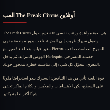
العب The Freak Circus أونلاين
The Freak Circus هي لعبة مواعدة ورعب نفسي 18+ تدور حول
وصول سيرك غريب إلى المدينة. تلعب بدور موظفة مقهى
تتغير حياتها بعد لقاء قصير مع Pierrot، المهرج الصامت صاحب
الهوس المتزايد. ثم يدخل Harlequin، خصمه المسرحي
المغري، ليحوّل كل شيء إلى منافسة خطرة تتمحور حولك.
قوة اللعبة تأتي من هذا التناقض: السيرك يبدو استعراضًا ملونًا
على السطح، لكن الابتسامات والملابس والكلام الماكر تخفي
شيئًا أكثر ظلمة بكثير.