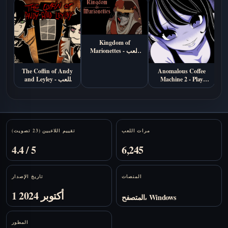
Kingdom of
Marionettes - العب
أونلاين
The Coffin of Andy
Anomalous Coffee
Machine 2 - Play
and Leyley - العب
Online Free
أونلاين
Stats
مرات اللعب
تقييم اللاعبين (23 تصويت)
4.4 / 5
6,245
المنصات
تاريخ الإصدار
1 أكتوبر 2024
المتصفح، Windows
المطور