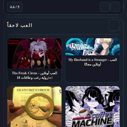
4.6 / 5
العب لاحقاً
My Husband is a Stranger - العب
أونلاين مجانًا
The Freak Circus - العب أونلاين
(رواية رعب وعلاقات 18+)