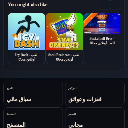
You might also like
Basketball Bros -
Id
العب أونلاين مجانًا
Steal Brainrots - العب
Icy Dash - العب
أونلاين مجانًا
أونلاين مجانًا
Stats
التركيز
النوع
قفزات وعوائق
سباق مائي
السعر
المنصة
مجاني
المتصفح