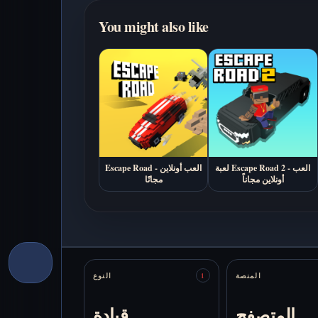
You might also like
لعبة Escape Road 2 - العب
Escape Road - العب أونلاين
أونلاين مجاناً
مجانًا
Stats
المنصة
النوع
1
المتصفح
قيادة