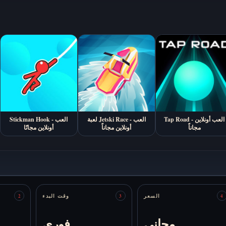
Tap Road - العب أونلاين
لعبة Jetski Race - العب
Stickman Hook - العب
مجاناً
أونلاين مجاناً
أونلاين مجانًا
السعر
وقت البدء
2
3
4
مجاني
فوري