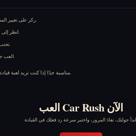
ركز على تغيير المسار بسلاسة بدلًا من الحركة المتعرجة المستمرة.
انظر إلى مسافة أبعد أمامك لتختار المسارات الآمنة مبكرًا.
تجنب المخاطر غير الضرورية عندما يتوفر مسار ثابت.
العب جولات قصيرة متكررة وصقل توقيتك في كل مرة.
Car Rush مناسبة جدًا إذا كنت تريد لعبة قيادة خفيفة تبدأ فورًا وتكافئ ثبات رد الفعل.
العب Car Rush الآن