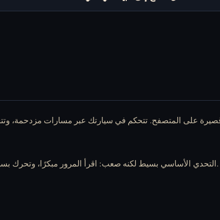
التحدي الأساسي بسيط لكنه صعب: اقرأ المرور مبكرًا، وتحرك بسيطرة، وتجنب الانعطافات المذعورة تحت الضغط.