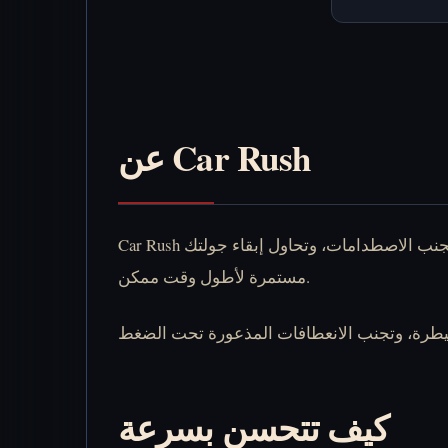
عن Car Rush
Car Rush لعبة قيادة غير محجوبة سريعة الإيقاع ومصممة لجلسات قصيرة على المتصفح. تتحكم في سيارتك عبر مسارات مزدحمة، وتتجنب الاصطدامات، وتحاول إبقاء جولتك
مستمرة لأطول وقت ممكن.
كيف تتحسن بسرعة