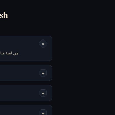
الأسئل
+
Car Rush هي لعبة قيادة على المتصفح تتفادى فيها المرور والعوائق لتصمد مدة أطول وتحسن نتيجتك.
+
+
+