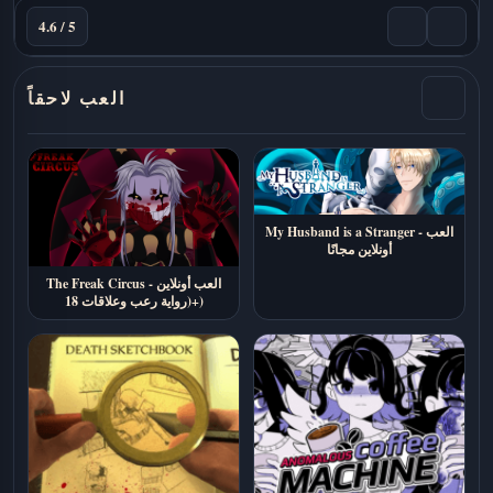
4.6 / 5
العب لاحقاً
My Husband is a Stranger - العب
أونلاين مجانًا
The Freak Circus - العب أونلاين
(رواية رعب وعلاقات 18+)