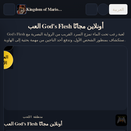
Kingdom of Marionettes
العربية
العب God's Flesh أونلاين مجانًا
God's Flesh لعبة رعب تحت الماء تمزج السرد القريب من الرواية البصرية مع
الاستكشاف بمنظور الشخص الأول، وتدفع أحد الناجين من مهمة بحثية إلى الهاوية
بعد كارثة في أعماق البحر.
العب
الآن
منطقة اللعب
العب God's Flesh أونلاين مجانًا