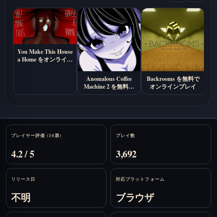
You Make This House
a Home をオンライン
でプレイ (無料サイ
コロジカルホラー)
Anomalous Coffee
Backrooms を無料で
La
Machine 2 を無料で
オンラインプレイ
料
オンラインプレイ
Stats
プレイヤー評価 (16票)
プレイ数
4.2 / 5
3,692
リリース日
対応プラットフォーム
不明
ブラウザ