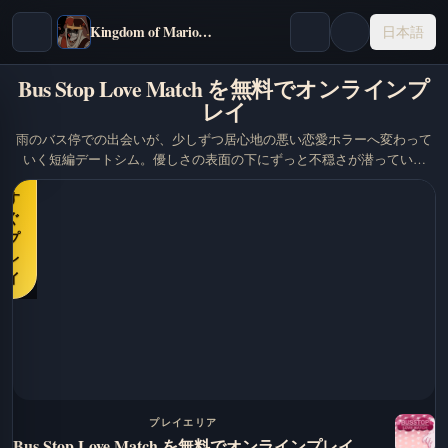
Kingdom of Marionettes
日本語
Bus Stop Love Match を無料でオンラインプ
レイ
雨のバス停での出会いが、少しずつ居心地の悪い恋愛ホラーへ変わって
いく短編デートシム。優しさの表面の下にずっと不穏さが潜っていま
今
す。
す
ぐ
プ
レ
イ
プレイエリア
Bus Stop Love Match を無料でオンラインプレイ