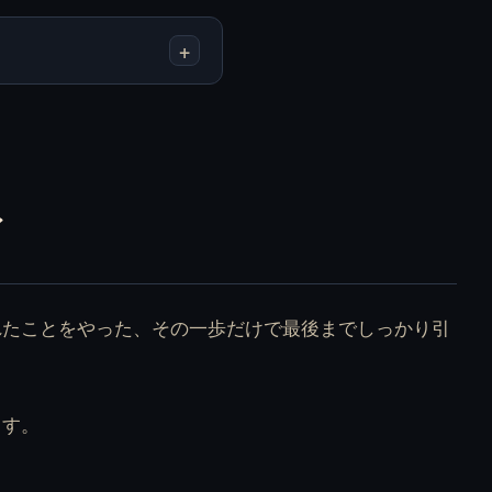
+
Mel At Night を無料
Missed Messages を無
でオンラインプレイ
料でオンラインプレ
イ
イ
Post Memory を無料
Runaways Tale を無
でオンラインプレイ
料でオンラインプレ
イ
なと言われたことをやった、その一歩だけで最後までしっかり引
ます。