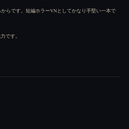
からです。短編ホラーVNとしてかなり手堅い一本で
が魅力です。
Dead Plate を無料で
Elevator Hitch を無料
オンラインプレイ
でオンラインプレイ
Fleshbreak を無料で
How To Date An
オンラインプレイ
Entity を無料でオン
ラインプレイ