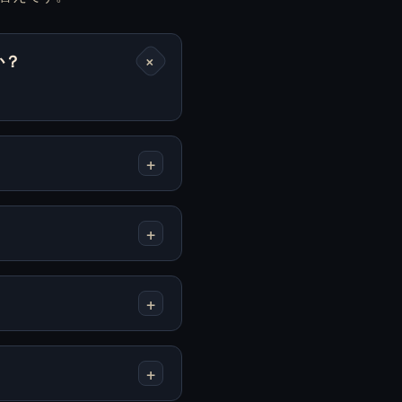
か？
+
Human Expenditure
I Woke Up Next To
Program
You Again を無料で
(BloodMoney 2) を無
オンラインプレイ
料でオンラインプレ
+
イ
+
Longest Night を無料
LoveMoney を無料で
+
でオンラインプレイ
オンラインプレイ
+