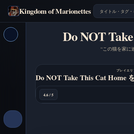
Kingdom of Marionettes
Do NOT T
“この猫を家に
今
プレイエリ
Do NOT Take This Cat
す
ぐ
プ
4.6 / 5
レ
イ