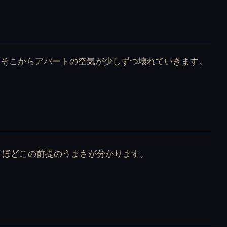
Shutter を無料でオン
Stay Close を無料で
ラインプレイ
オンラインプレイ
、そこからアパートの空気が少しずつ壊れていきます。
Sweetest Valentine を
Therapy with Dr.
無料でオンラインプ
Albert Krueger を無
レイ
料でオンラインプレ
イ
すほどこの前提のうまさが分かります。
Warm Like Flesh を無
What Girls Do In The
料でオンラインプレ
Dark を無料でオンラ
イ
インプレイ