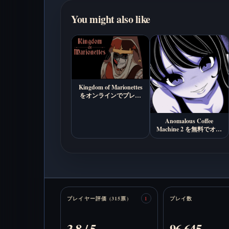
You might also like
Kingdom of Marionettes
をオンラインでプレイ
(インディーホラービジュ
アルノベル)
Anomalous Coffee
Machine 2 を無料でオン
ラインプレイ
Stats
プレイヤー評価 (315票)
プレイ数
1
3.8 / 5
96,645