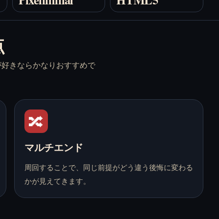
Bus Stop Love Match
Doki Doki Literature
を無料でオンライン
Club! を無料でオン
点
プレイ
ラインプレイ
が好きならかなりおすすめで
🔀
Doki Doki!
End Date を無料でオ
RainClouds を無料で
ンラインプレイ
オンラインプレイ
マルチエンド
周回することで、同じ前提がどう違う後悔に変わる
かが見えてきます。
End of the World を
Entrance to the Soul