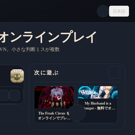
日本語
 を無料でオンラインプレイ
VN。小さな判断ミスが複数
次に遊ぶ
My Husband is a
Stranger - 無料でオン
ラインプレイ
The Freak Circus を
オンラインでプレイ
（18+ ホラーデート
シム）