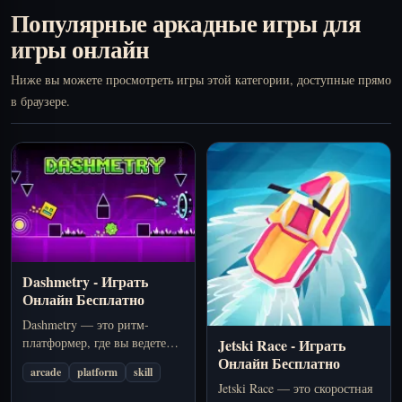
Популярные аркадные игры для
игры онлайн
Ниже вы можете просмотреть игры этой категории, доступные прямо
в браузере.
Dashmetry - Играть
Онлайн Бесплатно
Dashmetry — это ритм-
платформер, где вы ведете
Jetski Race - Играть
куб по точным полосам
Онлайн Бесплатно
arcade
platform
skill
препятствий, прыгаете в такт
Jetski Race — это скоростная
музыке и повторяете