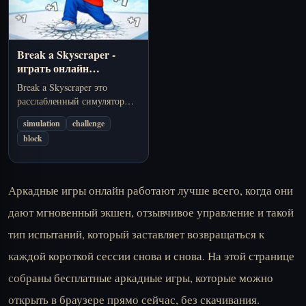
Break a Skyscraper -
играть онлайн
бесплатно
Break a Skyscraper это
расслабленный симулятор
разрушения, где вы качаете
simulation
challenge
силу, ломаете небоскребы
block
этаж за этажом, собираете
питомцев и используете
rebirth для быстрого
прогресса.
Аркадные игры онлайн работают лучше всего, когда они
дают мгновенный экшен, отзывчивое управление и такой
тип испытаний, который заставляет возвращаться к
каждой короткой сессии снова и снова. На этой странице
собраны бесплатные аркадные игры, которые можно
открыть в браузере прямо сейчас, без скачивания.