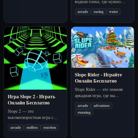
водная гонка, где нужно
попытки, пока каждый
мчаться по узким каналам,
участок не станет понятным.
arcade
racing
water
контролировать приземления
после трамплинов и
финишировать первым, не
перевернувшись.
Slope Rider - Играйте
Онлайн Бесплатно
Slope Rider — это зимняя
аркадная игра, где вы
Игра Slope 2 - Играть
управляете санями по
Онлайн Бесплатно
arcade
adventure
заснеженным склонам,
Slope 2 — это
running
уклоняетесь от препятствий
высокоскоростная игра с
и стремитесь выжить как
мячом, где вы держитесь на
можно дольше в браузере.
arcade
endless
reaction
неоновых дорожках,
избегаете красных