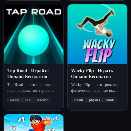
препятствий и реагируете на
более крутые повороты и
быстрые преграды, чем
раньше.
Tap Road - Играйте
Wacky Flip - Играть
Онлайн Бесплатно
Онлайн Бесплатно
Tap Road — это неоновая
Wacky Flip — это трюковая
игра на реакцию, где вы
физическая игра, где вы
переключаете полосы,
запускаете героя в прыжок,
arcade
skill
reaction
arcade
physics
stunts
уклоняетесь от препятствий
вращаете его в воздухе и
и держите светящийся шар
стараетесь безопасно
на бесконечной трассе.
приземлить кукольный флип
на городских испытаниях.