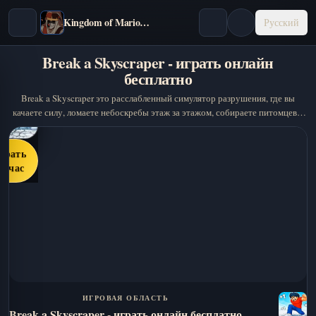
Kingdom of Marionettes
Русский
Break a Skyscraper - играть онлайн
бесплатно
Break a Skyscraper это расслабленный симулятор разрушения, где вы
качаете силу, ломаете небоскребы этаж за этажом, собираете питомцев и
используете rebirth для быстрого прогресса.
грать
ейчас
ИГРОВАЯ ОБЛАСТЬ
Break a Skyscraper - играть онлайн бесплатно