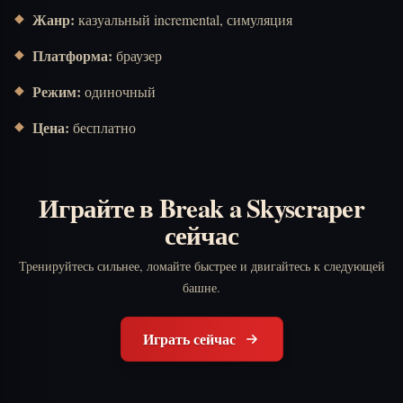
Жанр:
казуальный incremental, симуляция
Платформа:
браузер
Режим:
одиночный
Цена:
бесплатно
Играйте в Break a Skyscraper
сейчас
Тренируйтесь сильнее, ломайте быстрее и двигайтесь к следующей
башне.
Играть сейчас