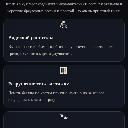
Break a Skyscraper соединяет инкрементальный рост, разрушение и
короткие браузерные сессии в простой, но очень приятный цикл.
💪
Видимый рост силы
Вы начинаете слабыми, но быстро чувствуете прогресс через
тренировки, питомцев и улучшения.
🏢
Разрушение этаж за этажом
Ломать башню по частям приятно именно из-за ясного
ощущения темпа и награды.
🐾