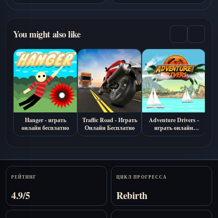
You might also like
Hanger - играть
Traffic Road - Играть
Adventure Drivers -
C
онлайн бесплатно
Онлайн Бесплатно
играть онлайн
о
бесплатно
Stats
РЕЙТИНГ
ЦИКЛ ПРОГРЕССА
4.9/5
Rebirth