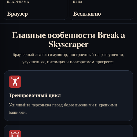
ПЛАТФОРМА
ЦЕНА
Браузер
Бесплатно
Главные особенности Break a
Skyscraper
Браузерный arcade-симулятор, построенный на разрушении,
улучшениях, питомцах и повторяемом прогрессе.
🏋️
Тренировочный цикл
Усиливайте персонажа перед более высокими и крепкими
башнями.
💥