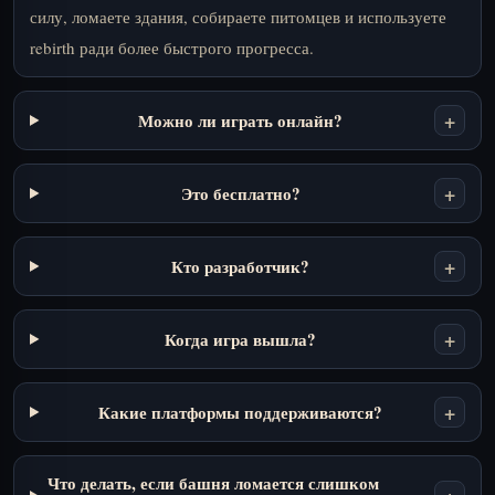
силу, ломаете здания, собираете питомцев и используете
rebirth ради более быстрого прогресса.
+
Можно ли играть онлайн?
+
Это бесплатно?
+
Кто разработчик?
+
Когда игра вышла?
+
Какие платформы поддерживаются?
Что делать, если башня ломается слишком