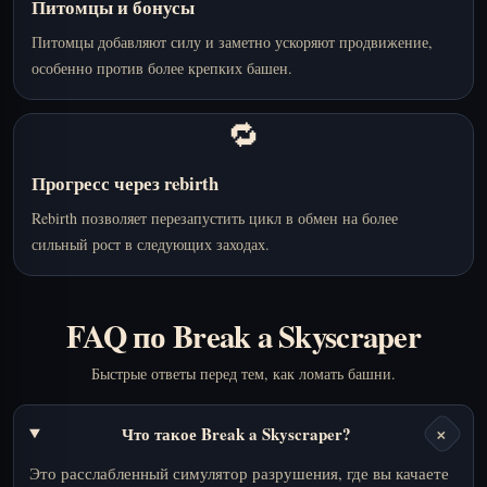
Питомцы и бонусы
Питомцы добавляют силу и заметно ускоряют продвижение,
особенно против более крепких башен.
🔁
Прогресс через rebirth
Rebirth позволяет перезапустить цикл в обмен на более
сильный рост в следующих заходах.
FAQ по Break a Skyscraper
Быстрые ответы перед тем, как ломать башни.
+
Что такое Break a Skyscraper?
Это расслабленный симулятор разрушения, где вы качаете