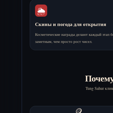
🌦️
Скины и погода для открытия
Косметические награды делают каждый этап б
заметным, чем просто рост чисел.
Почему
Tung Sahur кли
🪙