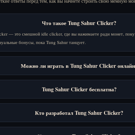
ткие ответы перед тем, как вы начнете строить свою мемную м
Что такое Tung Sahur Clicker?
cker — это смешной idle clicker, где вы нажимаете ради монет, пок
зуальные бонусы, пока Tung Sahur танцует.
Можно ли играть в Tung Sahur Clicker онлайн
Tung Sahur Clicker бесплатна?
Кто разработал Tung Sahur Clicker?