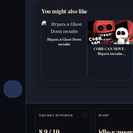
You might also like
Играть в Ghost Dorm
онлайн
COBB CAN MOVE -
Играть онлайн
бесплатно
Stats
ОЦЕНКА ИГРОКОВ
ЖАНР
1
8.9 / 10
idle-клике