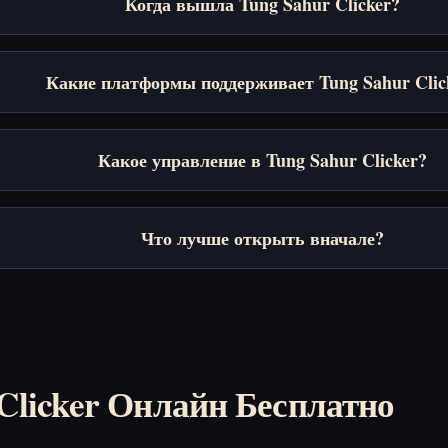
Когда вышла Tung Sahur Clicker?
Какие платформы поддерживает Tung Sahur Clic
Какое управление в Tung Sahur Clicker?
Что лучше открыть вначале?
Clicker Онлайн Бесплатно