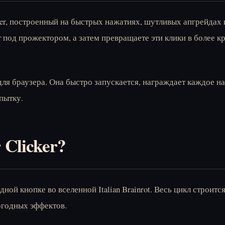
licker, построенный на быстрых нажатиях, шутливых апгрейда
ет под прожектором, а затем превращаете эти клики в более 
для браузера. Она быстро запускается, награждает каждое н
пытку.
 Clicker?
 одной кнопке во вселенной Italian Brainrot. Весь цикл строи
огодных эффектов.