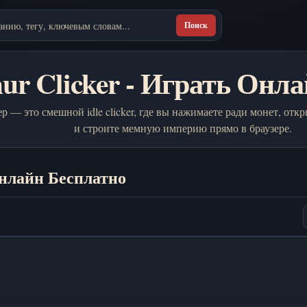
Поиск
ur Clicker - Играть Онл
ер — это смешной idle clicker, где вы нажимаете ради монет, от
и строите мемную империю прямо в браузере.
Онлайн Бесплатно