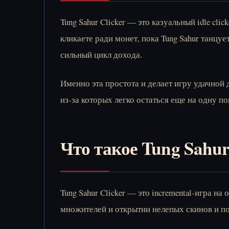
Tung Sahur Clicker — это казуальный idle c
кликаете ради монет, пока Tung Sahur танцу
сильный цикл дохода.
Именно эта простота и делает игру удачной 
из-за которых легко остаться еще на одну по
Что такое Tung Sahur
Tung Sahur Clicker — это incremental-игра на
множителей и открытии нелепых скинов и п