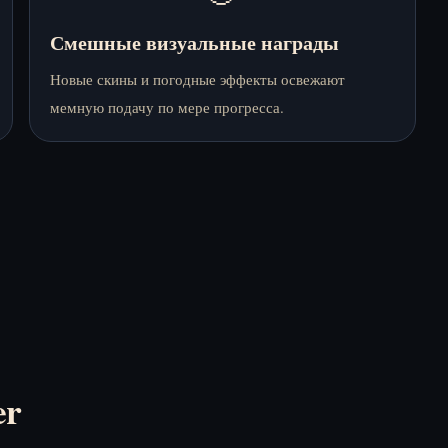
Смешные визуальные награды
Новые скины и погодные эффекты освежают
мемную подачу по мере прогресса.
er