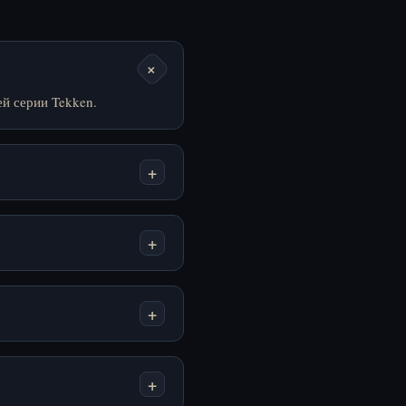
+
ей серии Tekken.
+
+
+
+