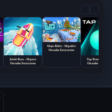
играть онлайн
Slope Rider - Играйте
Онлайн Бесплатно
Jetski Race - Играть
Tap Road - Играйт
Онлайн Бесплатно
Онлайн Бесплатн