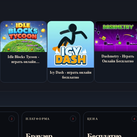
Dashmetry - Играть
Idle Blocks Tycoon -
Онлайн Бесплатно
играть онлайн
бесплатно
Icy Dash - играть онлайн
бесплатно
ПЛАТФОРМА
ЦЕНА
2
3
4
в
Браузер
Бесплатно