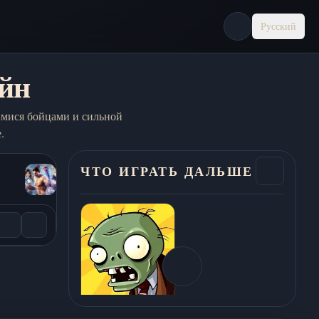
Русский
айн
имися бойцами и сильной
.
ЧТО ИГРАТЬ ДАЛЬШЕ
Plants vs. Zombies -