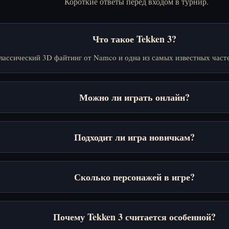
Короткие ответы перед входом в турнир.
Что такое Tekken 3?
классический 3D файтинг от Namco и одна из самых известных част
Можно ли играть онлайн?
Подходит ли игра новичкам?
Сколько персонажей в игре?
Почему Tekken 3 считается особенной?