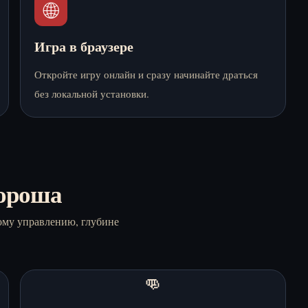
🌐
Игра в браузере
Откройте игру онлайн и сразу начинайте драться
без локальной установки.
хороша
ому управлению, глубине
👊