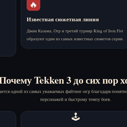
🔥
Известная сюжетная линия
Джин Казама, Огр и третий турнир King of Iron Fist
образуют один из самых известных сюжетов серии.
Почему Tekken 3 до сих пор 
тается одной из самых уважаемых файтинг-игр благодаря понятн
персонажей и быстрому темпу боев.
🕹️