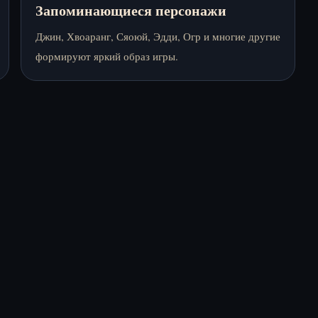
Запоминающиеся персонажи
Джин, Хвоаранг, Сяоюй, Эдди, Огр и многие другие
формируют яркий образ игры.