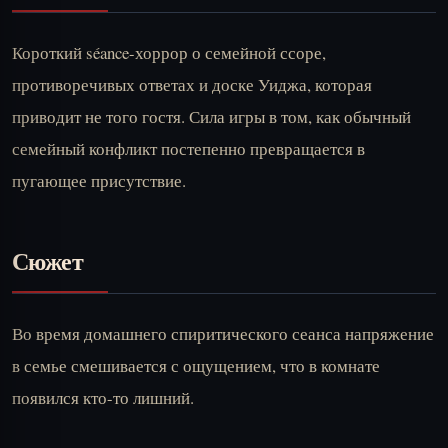
Короткий séance-хоррор о семейной ссоре,
противоречивых ответах и доске Уиджа, которая
приводит не того гостя. Сила игры в том, как обычный
семейный конфликт постепенно превращается в
пугающее присутствие.
Сюжет
Во время домашнего спиритического сеанса напряжение
в семье смешивается с ощущением, что в комнате
появился кто-то лишний.