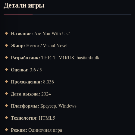
Детали игры
Название:
Are You With Us?
Жанр:
Horror / Visual Novel
Разработчик:
THE_T_V1RUS, bastianfaulk
Оценка:
3.6 / 5
Прохождения:
8,036
Дата выхода:
2024
Платформы:
Браузер, Windows
Технология:
HTML5
Режим:
Одиночная игра