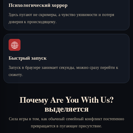
Психологический хоррор
Здесь пугают не скримеры, а чувство уязвимости и потеря
доверия к происходящему.
🌐
Быстрый запуск
Запуск в браузере занимает секунды, можно сразу перейти к
сюжету.
Почему Are You With Us?
выделяется
Сила игры в том, как обычный семейный конфликт постепенно
превращается в пугающее присутствие.