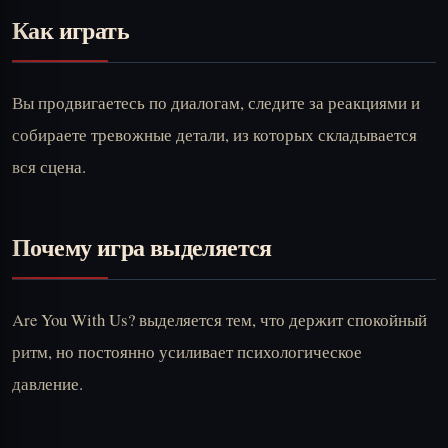
Как играть
Вы продвигаетесь по диалогам, следите за реакциями и
собираете тревожные детали, из которых складывается
вся сцена.
Почему игра выделяется
Are You With Us? выделяется тем, что держит спокойный
ритм, но постоянно усиливает психологическое
давление.