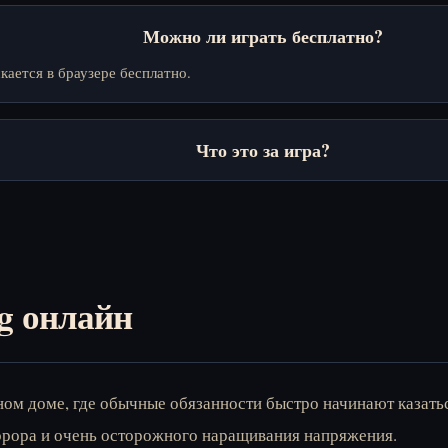
Можно ли играть бесплатно?
кается в браузере бесплатно.
Что это за игра?
g онлайн
ом доме, где обычные обязанности быстро начинают казатьс
оррора и очень осторожного наращивания напряжения.