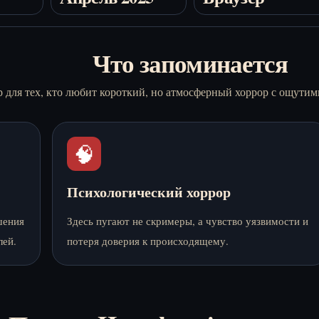
Что запоминается
для тех, кто любит короткий, но атмосферный хоррор с ощути
🧠
Психологический хоррор
шения
Здесь пугают не скримеры, а чувство уязвимости и
лей.
потеря доверия к происходящему.