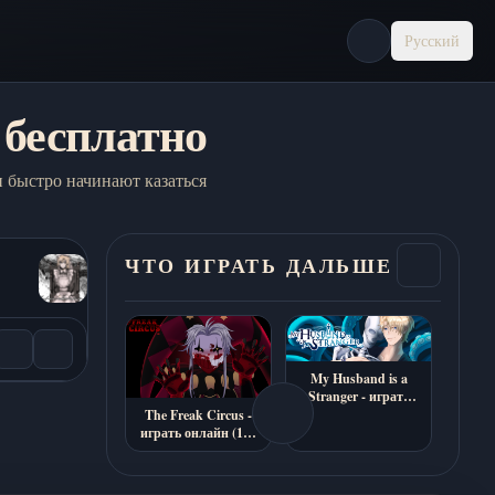
Русский
 бесплатно
 быстро начинают казаться
ЧТО ИГРАТЬ ДАЛЬШЕ
My Husband is a
Stranger - играть
онлайн бесплатно
The Freak Circus -
играть онлайн (18+
хоррор dating sim)