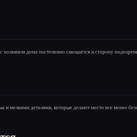
 с хозяином дома постепенно смещается в сторону подозрен
а и мелкими деталями, которые делают место все менее бе
тся