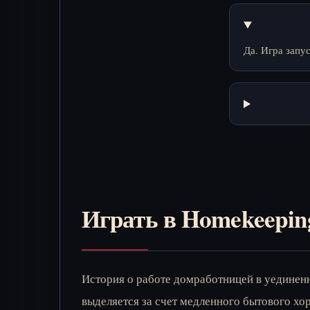
Да. Игра запус
Играть в Homekeepin
История о работе домработницей в уединенн
выделяется за счет медленного бытового х