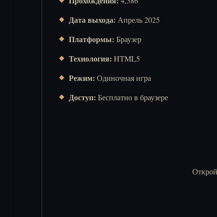
Прохождения:
4,586
Дата выхода:
Апрель 2025
Платформы:
Браузер
Технология:
HTML5
Режим:
Одиночная игра
Доступ:
Бесплатно в браузере
Открой