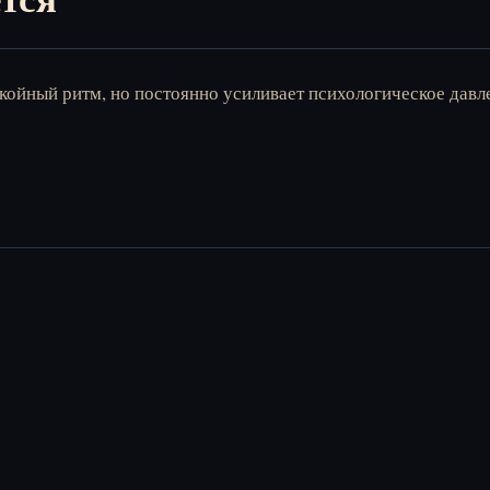
окойный ритм, но постоянно усиливает психологическое давл