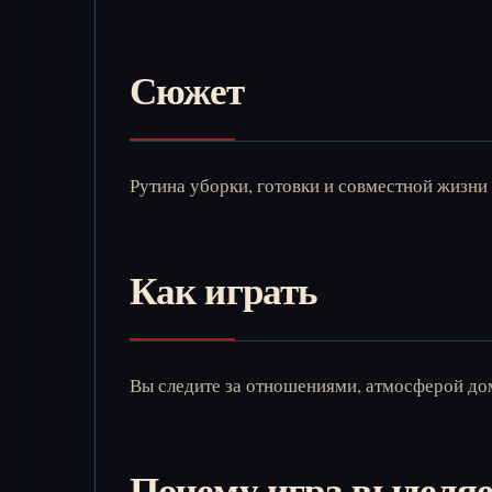
Сюжет
Рутина уборки, готовки и совместной жизни
Как играть
Вы следите за отношениями, атмосферой дом
Почему игра выделяе